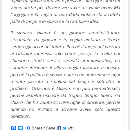
togliermi quella soffocante presa al collo ogni tanto mi
viene, anche per dovere verso chi mi vuole bene. Ma
l’orgoglio e la voglia di non darla vinta a chi arrotola
palle di fango e le spara mi fa cambiare idea.
Il sindaco Villano è un giovane amministratore
circondato da giovani e io voglio aiutarlo a tenere
sempre gli occhi nel futuro. Perché il fango del passato
ai cittadini interessa solo come gossip. In realtà poi
chiedono strade, servizi, serenità amministrativa, un
comune efficiente. E allora meglio lavorare a questo,
perché la politica è servizio oltre che ambizione e ogni
minuto passato a ripulirsi dal fango è sottratto ai
problemi. Orta non è Milano, non può permetterselo
perché aspetta risposte da troppo tempo. Spero sia
chiaro che ho voluto scrivere righe di sincerità, perché
quando ho iniziato a scrivere avevo solo questo
obiettivo
”.
F
T