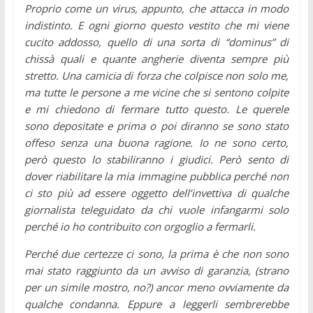
Proprio come un virus, appunto, che attacca in modo
indistinto. E ogni giorno questo vestito che mi viene
cucito addosso, quello di una sorta di “dominus” di
chissà quali e quante angherie diventa sempre più
stretto. Una camicia di forza che colpisce non solo me,
ma tutte le persone a me vicine che si sentono colpite
e mi chiedono di fermare tutto questo. Le querele
sono depositate e prima o poi diranno se sono stato
offeso senza una buona ragione. Io ne sono certo,
però questo lo stabiliranno i giudici. Però sento di
dover riabilitare la mia immagine pubblica perché non
ci sto più ad essere oggetto dell’invettiva di qualche
giornalista teleguidato da chi vuole infangarmi solo
perché io ho contribuito con orgoglio a fermarli.
Perché due certezze ci sono, la prima è che non sono
mai stato raggiunto da un avviso di garanzia, (strano
per un simile mostro, no?) ancor meno ovviamente da
qualche condanna. Eppure a leggerli sembrerebbe