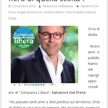
2 Dicembre 2018
Redazione AtellaNews
Salvatore Del
Prete; Angelo Brancaccio; Andrea Villano; Orta di Atella; sistema;
fango
Orta di
Atella
Ricevi
amo e
pubblic
hiamo
dal
capogr
uppo
consili
are di "
Campania Libera
",
Salvatore Del Prete
.
“
Ho passato tanti anni a fare politica sul territorio, Orta
di Atella è casa mia da sempre. Ho incontrato avversari