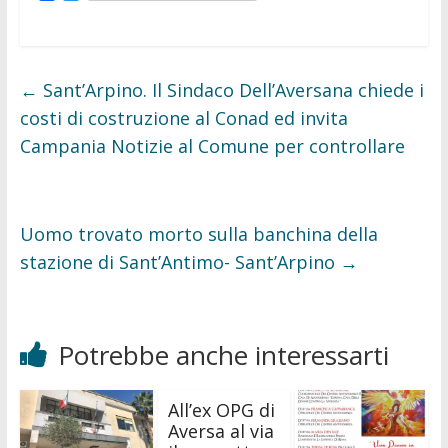
a
w
c
i
e
t
b
t
o
e
o
r
←
Sant’Arpino. Il Sindaco Dell’Aversana chiede i
k
costi di costruzione al Conad ed invita
Campania Notizie al Comune per controllare
Uomo trovato morto sulla banchina della
stazione di Sant’Antimo- Sant’Arpino
→
Potrebbe anche interessarti
All’ex OPG di
Aversa al via