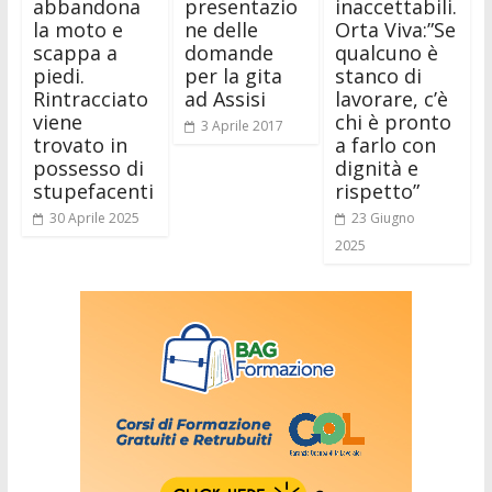
abbandona
presentazio
inaccettabili.
la moto e
ne delle
Orta Viva:”Se
scappa a
domande
qualcuno è
piedi.
per la gita
stanco di
Rintracciato
ad Assisi
lavorare, c’è
viene
chi è pronto
3 Aprile 2017
trovato in
a farlo con
possesso di
dignità e
stupefacenti
rispetto”
30 Aprile 2025
23 Giugno
2025