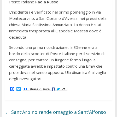
Poste Italiane
Paola Russo
.
L'incidente i è verificato nel primo pomeriggio in via
Montecorvino, a San Cipriano d'Aversa, nei pressi della
chiesa Maria Santissima Annunziata. La donna è stat
immediata trasportata all'Ospedale Moscati dove è
deceduta
Secondo una prima ricostruzione, la 35enne era a
bordo dello scooter di Poste Italiane per il servizio di
consegna, per evitare un furgone fermo lungo la
carreggiata avrebbe impattato contro una Bmw che
procedeva nel senso opposto. Ula dinamica è al vaglio
degli investigatori.
F
T
a
w
c
i
e
t
b
t
o
e
←
Sant’Arpino rende omaggio a Sant’Alfonso
o
r