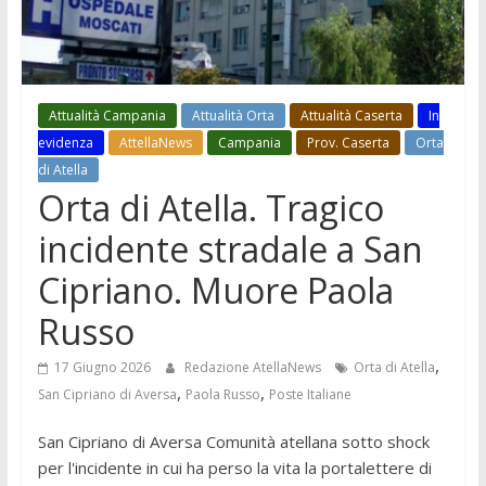
Attualità Campania
Attualità Orta
Attualità Caserta
In
evidenza
AttellaNews
Campania
Prov. Caserta
Orta
di Atella
Orta di Atella. Tragico
incidente stradale a San
Cipriano. Muore Paola
Russo
,
17 Giugno 2026
Redazione AtellaNews
Orta di Atella
,
,
San Cipriano di Aversa
Paola Russo
Poste Italiane
San Cipriano di Aversa Comunità atellana sotto shock
per l'incidente in cui ha perso la vita la portalettere di