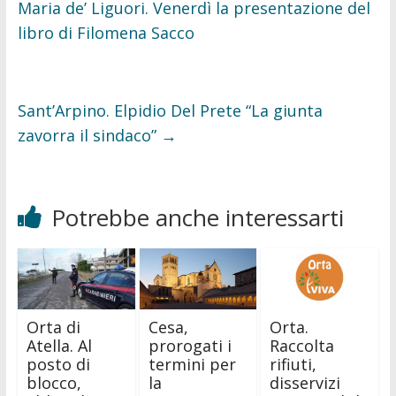
k
Maria de’ Liguori. Venerdì la presentazione del
libro di Filomena Sacco
Sant’Arpino. Elpidio Del Prete “La giunta
zavorra il sindaco”
→
Potrebbe anche interessarti
Orta di
Cesa,
Orta.
Atella. Al
prorogati i
Raccolta
posto di
termini per
rifiuti,
blocco,
la
disservizi