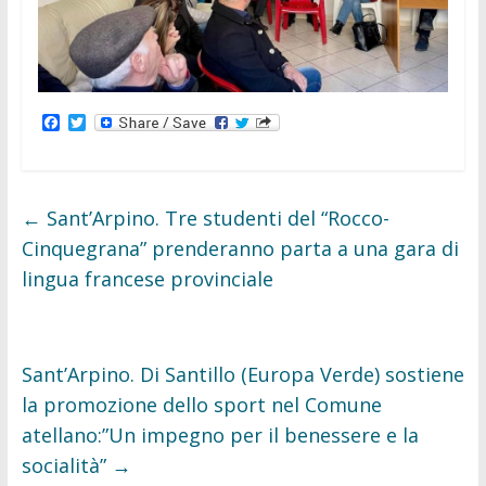
F
T
a
w
c
i
e
t
b
t
o
e
←
Sant’Arpino. Tre studenti del “Rocco-
o
r
k
Cinquegrana” prenderanno parta a una gara di
lingua francese provinciale
Sant’Arpino. Di Santillo (Europa Verde) sostiene
la promozione dello sport nel Comune
atellano:”Un impegno per il benessere e la
socialità”
→