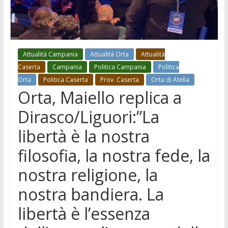
Attualità Campania
Attualità Orta
Attualità
Caserta
Campania
Politica Campania
Politica
Orta
Politica Caserta
Prov. Caserta
Orta di Atella
Orta, Maiello replica a
Dirasco/Liguori:”La
libertà è la nostra
filosofia, la nostra fede, la
nostra religione, la
nostra bandiera. La
libertà è l’essenza