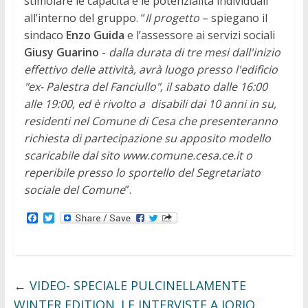
stimolare le capacità e le potenzialità individuali
all’interno del gruppo. “
Il progetto
– spiegano il
sindaco
Enzo Guida
e l’assessore ai servizi sociali
Giusy Guarino
-
dalla durata di tre mesi dall'inizio
effettivo delle attività, avrà luogo presso l'edificio
"ex- Palestra del Fanciullo", il sabato dalle 16:00
alle 19:00, ed è rivolto a disabili dai 10 anni in su,
residenti nel Comune di Cesa che presenteranno
richiesta di partecipazione su apposito modello
scaricabile dal sito www.comune.cesa.ce.it o
reperibile presso lo sportello del Segretariato
sociale del Comune
”.
F
T
a
w
c
i
e
t
b
t
o
e
o
r
←
VIDEO- SPECIALE PULCINELLAMENTE
k
WINTER EDITION. LE INTERVISTE A IORIO,