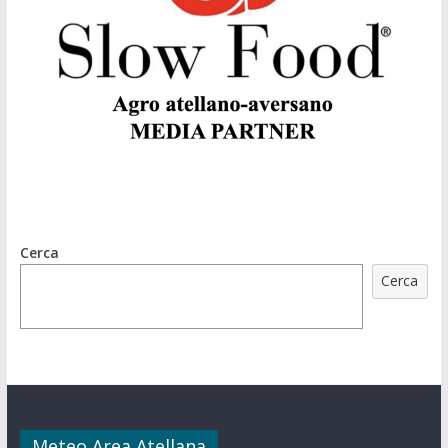
Cerca
Cerca
Meteo Area Atellana