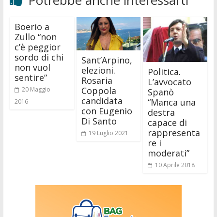
Boerio a
Zullo “non
c’è peggior
sordo di chi
Sant’Arpino,
non vuol
elezioni.
Politica.
sentire”
Rosaria
L’avvocato
Coppola
20 Maggio
Spanò
candidata
“Manca una
2016
con Eugenio
destra
Di Santo
capace di
rappresenta
19 Luglio 2021
re i
moderati”
10 Aprile 2018