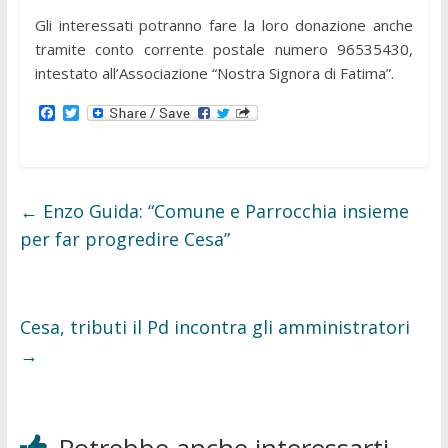
Gli interessati potranno fare la loro donazione anche
tramite conto corrente postale numero 96535430,
intestato all’Associazione “Nostra Signora di Fatima”.
F
T
a
w
c
i
e
t
b
t
o
e
o
r
←
Enzo Guida: “Comune e Parrocchia insieme
k
per far progredire Cesa”
Cesa, tributi il Pd incontra gli amministratori
→
Potrebbe anche interessarti