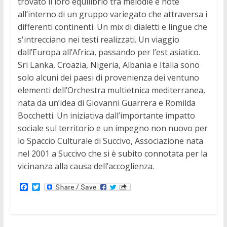
trovato il loro equilibrio tra melodie e note
all’interno di un gruppo variegato che attraversa i
differenti continenti. Un mix di dialetti e lingue che
s'intrecciano nei testi realizzati. Un viaggio
dall’Europa all’Africa, passando per l’est asiatico.
Sri Lanka, Croazia, Nigeria, Albania e Italia sono
solo alcuni dei paesi di provenienza dei ventuno
elementi dell’Orchestra multietnica mediterranea,
nata da un’idea di Giovanni Guarrera e Romilda
Bocchetti. Un iniziativa dall’importante impatto
sociale sul territorio e un impegno non nuovo per
lo Spaccio Culturale di Succivo, Associazione nata
nel 2001 a Succivo che si è subito connotata per la
vicinanza alla causa dell’accoglienza.
F
T
a
w
c
i
e
t
b
t