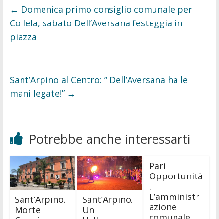
o
e
o
r
←
Domenica primo consiglio comunale per
k
Collela, sabato Dell’Aversana festeggia in
piazza
Sant’Arpino al Centro: ” Dell’Aversana ha le
mani legate!”
→
Potrebbe anche interessarti
Pari
Opportunità
.
L’amministr
Sant’Arpino.
Sant’Arpino.
azione
Morte
Un
comunale