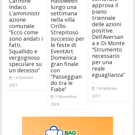
Carmine
Halloween
approva il
Indaco.
lungo una
piano
L’amministr
settimana
triennale
azione
nella villa
delle azioni
comunale
Cirillo.
positive.
“Ecco come
Strepitoso
Dell’Aversan
sono andati i
successo per
a e Di Monte
fatti.
le feste di
“Strumento
Squallido e
EventArt.
necessario
vergognoso
Domenica
per una
speculare su
gran finale
reale
un decesso”
con
eguaglianza”
“Passeggian
14 Gennaio
.
do tra le
2021
Fiabe”
19 Febbraio
2017
1 Novembre
2024