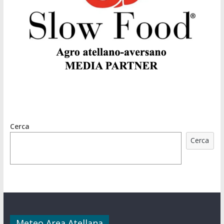
Cerca
Cerca
Meteo Area Atellana