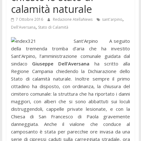
calamità naturale
,
7 Ottobre 2016
Redazione AtellaNews
sant'arpino
,
Dell'Aversana
Stato di Calamità
Sant'Arpino A seguito
della tremenda tromba d’aria che ha investito
Sant’Arpino, l’amministrazione comunale guidata dal
sindaco
Giuseppe Dell’Aversana
ha scritto alla
Regione Campania chiedendo la Dichiarazione dello
Stato di calamità naturale.
Inoltre sempre il primo
cittadino ha disposto, con ordinanza, la chiusura del
cimitero comunale: la struttura che ha riportato i danni
maggiori, con alberi che si sono abbattuti sui loculi
distruggendoli, cappelle private lesionate, e con la
Chiesa di San Francesco di Paola gravemente
danneggiata. Anche il vialone che conduce al
camposanto è stata per parecchie ore invasa da una
serie di cipressi caduti sulla carreggiata stradale, ora