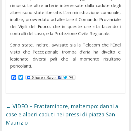
rimossi. Le altre arterie interessate dalla cadute degli
alberi sono state liberate. L’amministrazione comunale,
inoltre, provveduto ad allertare il Comando Provinciale
dei Vigili del Fuoco, che in queste ore sta facendo i
controlli del caso, e la Protezione Civile Regionale.
Sono state, inoltre, avvisate sia la Telecom che l’Enel
visto che l’eccezionale tromba d’aria ha divelto e
lesionato diversi pali che al momento risultano
pericolanti.
F
T
a
w
c
i
e
t
b
t
o
e
o
r
←
VIDEO – Frattaminore, maltempo: danni a
k
case e alberi caduti nei pressi di piazza San
Maurizio