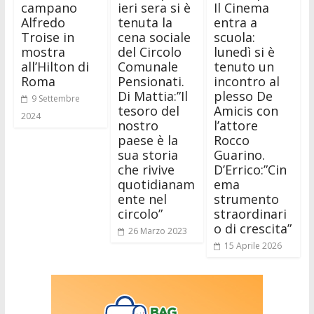
campano
ieri sera si è
Il Cinema
Alfredo
tenuta la
entra a
Troise in
cena sociale
scuola:
mostra
del Circolo
lunedì si è
all’Hilton di
Comunale
tenuto un
Roma
Pensionati.
incontro al
Di Mattia:”Il
plesso De
9 Settembre
tesoro del
Amicis con
2024
nostro
l’attore
paese è la
Rocco
sua storia
Guarino.
che rivive
D’Errico:”Cin
quotidianam
ema
ente nel
strumento
circolo”
straordinari
o di crescita”
26 Marzo 2023
15 Aprile 2026