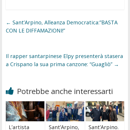
c
i
e
t
b
t
o
e
o
r
←
Sant’Arpino, Alleanza Democratica:”BASTA
k
CON LE DIFFAMAZIONI!”
Il rapper santarpinese Elpy presenterà stasera
a Crispano la sua prima canzone: “Guagliò”
→
Potrebbe anche interessarti
L’artista
Sant’Arpino,
Sant’Arpino.