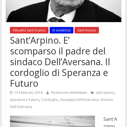
Attualità Sant'Arpino
In evidenza
Sant'Arpino
Sant’Arpino. E’
scomparso il padre del
sindaco Dell’Aversana. Il
cordoglio di Speranza e
Futuro
,
19 Febbraio 2018
Redazione AtellaNews
sant'arpino
,
,
Speranza e Futuro
Cordoglio
Giuseppe Dell'Aversana. Antonio
Dell'Aversana
Sant'A
rpino