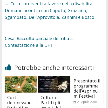
o
r
←
Cesa. Interventi a favore della disabilità.
k
Domani incontro con Caputo, Graziano,
Sgambato, Dell’Aprovitola, Zannini e Bosco
Cesa. Raccolta parziale dei rifiuti.
Contestazione alla DHI
→
Potrebbe anche interessarti
Presentato il
programma
dell’Asprinu
m Festival
Curti,
Cultura.
detenevano
Partiti gli
23 Aprile 2016
9 piantine,
eventi del