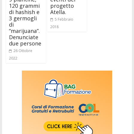
120 grammi
progetto
di hashish e
Atella.
3 germogli
5 Febbraio
di
2018
“marijuana”.
Denunciate
due persone
26 Ottobre
2022