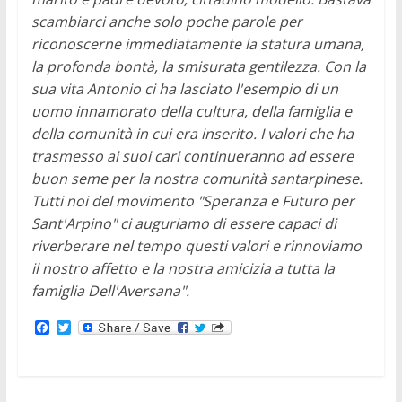
scambiarci anche solo poche parole per
riconoscerne immediatamente la statura umana,
la profonda bontà, la smisurata gentilezza. Con la
sua vita Antonio ci ha lasciato l'esempio di un
uomo innamorato della cultura, della famiglia e
della comunità in cui era inserito. I valori che ha
trasmesso ai suoi cari continueranno ad essere
buon seme per la nostra comunità santarpinese.
Tutti noi del movimento "Speranza e Futuro per
Sant'Arpino" ci auguriamo di essere capaci di
riverberare nel tempo questi valori e rinnoviamo
il nostro affetto e la nostra amicizia a tutta la
famiglia Dell'Aversana".
F
T
a
w
c
i
e
t
b
t
o
e