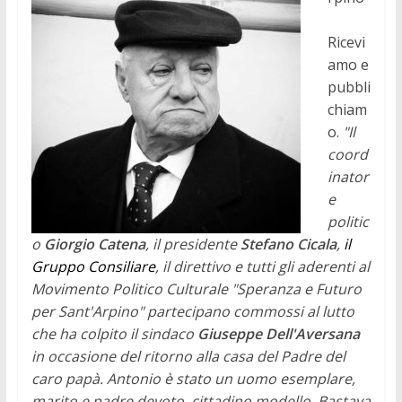
Ricevi
amo e
pubbli
chiam
o.
"Il
coord
inator
e
politic
o
Giorgio Catena
, il presidente
Stefano Cicala
,
il
Gruppo Consiliare
, il direttivo e tutti gli aderenti al
Movimento Politico Culturale "Speranza e Futuro
per Sant'Arpino" partecipano commossi al lutto
che ha colpito il sindaco
Giuseppe Dell'Aversana
in occasione del ritorno alla casa del Padre del
caro papà.
Antonio è stato un uomo esemplare,
marito e padre devoto, cittadino modello. Bastava