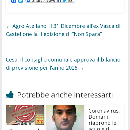
F
T
a
w
c
i
e
t
b
t
o
e
←
Agro Atellano. Il 31 Dicembre all’ex Vasca di
o
r
k
Castellone la II edizione di “Non Spara”
Cesa. Il consiglio comunale approva il bilancio
di previsione per l’anno 2025
→
Potrebbe anche interessarti
Coronavirus.
Domani
riaprono le
scuole di