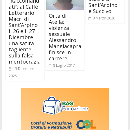
“Raccomand
Sant’Arpino
ati”: al Caffè
e Succivo
Letterario
Orta di
Macrì di
3 Marzo 2020
Atella:
Sant’Arpino
violenza
il 26 e il 27
sessuale
Dicembre
Alessandro
una satira
Mangiacapra
tagliente
finisce in
sulla falsa
carcere
meritocrazia
8 Luglio 2017
13 Dicembre
2025