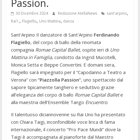
Passion.
,
30 Dicembre 2024
Redazione AtellaNews
sant'arpino
,
,
,
Rai1;
Flagiello
Uno Mattina
danza
Sant'Arpino Il danzatore di Sant’Arpino
Ferdinando
Flagiello
, del corpo di ballo della rinomata
compagnia
Romae Capital Ballet
, ospite ieri di
Uno
Mattina in Famiglia
, condotto da Ingrid Muccitelli,
Monica Setta e Beppe Convertini. E domani sera,
Flagiello sarà impegnato per il “Capodanno a Teatro a
Verona” con
“Piazzolla Passion”
, uno spettacolo dal
sapore tipicamente tanghero e seduttivo grazie
all’eleganza del corpo di ballo
Romae Capital Ballet
e
alla maestria dell’Ensemble Tango
Encuentro
.
Il talentuoso diciannovenne su Rai Uno ha presentato
con Chiara Taigi, inconfondibile voce lirica di fama
internazionale, il concerto “Pro Pace Mundi” dove la
Taigi è accompagnata al pianoforte dal Maestro