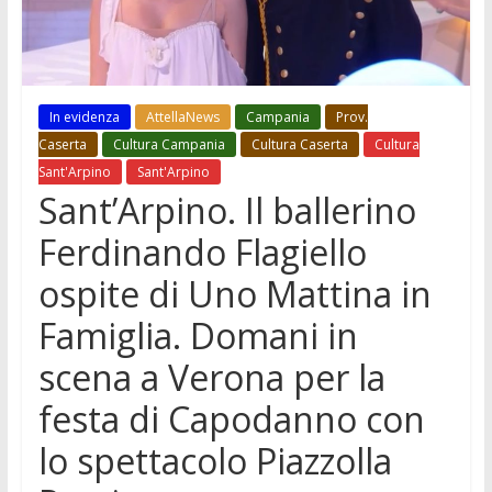
In evidenza
AttellaNews
Campania
Prov.
Caserta
Cultura Campania
Cultura Caserta
Cultura
Sant'Arpino
Sant'Arpino
Sant’Arpino. Il ballerino
Ferdinando Flagiello
ospite di Uno Mattina in
Famiglia. Domani in
scena a Verona per la
festa di Capodanno con
lo spettacolo Piazzolla