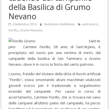
della Basilica di Grumo
Nevano
,
4 Settembre 2016
Redazione AtellaNews
sant'arpino
,
Fiorillo
Grumo Neavano
Sant'Ar
pino Carmine Fiorillo, 58 anni, di Sant'Arpino, è
precipitato nel vuoto per una ventina di metri, dal
campanile della basilica di San Tammaro a Grumo
Nevano, dove è in corso la festa del santo patrono.
L'uomo, fratello del titolare della ditta di fuochi artificiali
"Fiorillo", stava smontando alcuni macchinari utulizzati
giovedi scorso per il tradizionale e seguitissimo
incendio del campanile. Per cause in corso di
accertamento, Carmine Fiorillo, che si trovava nel vano
delle campane all'ultimo piano del campanile, ha perso
l'equilibrio ed è precipitato da un'altezza di una ventina