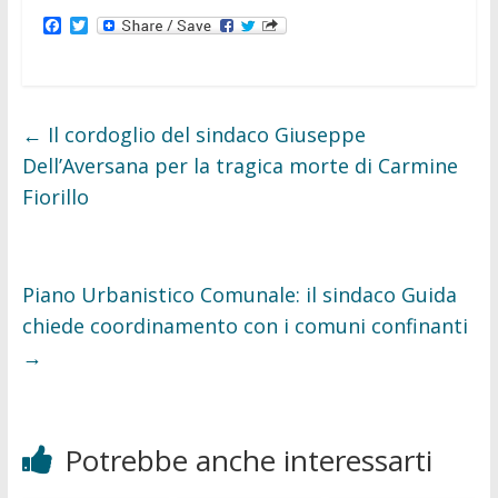
F
T
a
w
c
i
e
t
b
t
o
e
o
r
←
Il cordoglio del sindaco Giuseppe
k
Dell’Aversana per la tragica morte di Carmine
Fiorillo
Piano Urbanistico Comunale: il sindaco Guida
chiede coordinamento con i comuni confinanti
→
Potrebbe anche interessarti