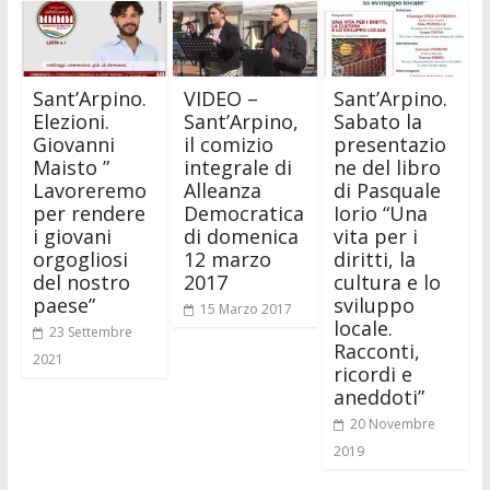
Sant’Arpino.
VIDEO –
Sant’Arpino.
Elezioni.
Sant’Arpino,
Sabato la
Giovanni
il comizio
presentazio
Maisto ”
integrale di
ne del libro
Lavoreremo
Alleanza
di Pasquale
per rendere
Democratica
Iorio “Una
i giovani
di domenica
vita per i
orgogliosi
12 marzo
diritti, la
del nostro
2017
cultura e lo
paese”
sviluppo
15 Marzo 2017
locale.
23 Settembre
Racconti,
2021
ricordi e
aneddoti”
20 Novembre
2019