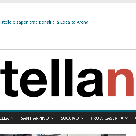
stelle e sapori tradizionali alla Località Arena
L’opposizione tocca il fondo: il gruppo misto si fa scudo dei prepotenti
 ragione al Comune e rigetta il ricorso del privato.
ati ai minori
 misto:”La verità dei fatti, le bugie hanno le gambe corte. Altro che pres
ELLA
SANT’ARPINO
SUCCIVO
PROV. CASERTA