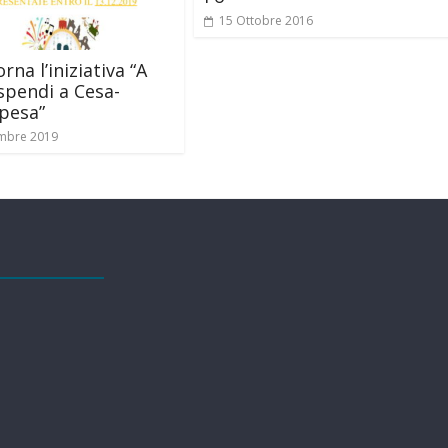
15 Ottobre 2016
rna l’iniziativa “A
spendi a Cesa-
pesa”
mbre 2019