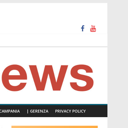
 e calpesta la dignità del consiglio”
unti insulti sessisti, parla il video del consiglio
CAMPANIA
| GERENZA
PRIVACY POLICY