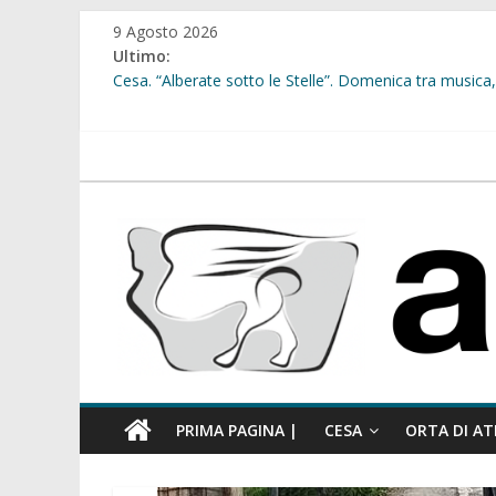
Salta
9 Agosto 2026
al
Ultimo:
contenuto
Cesa. “Alberate sotto le Stelle”. Domenica tra musica, 
Sant’Arpino. Offese sessiste, la Maggioranza replica: “
Cesa. Lavori in via Diaz: il Tribunale di Napoli Nord dà
Cesa. Al via le iscrizioni per i “Centri Estivi 2026” dedic
atellanews.it
Sant’Arpino. Consiglio comunale del 29 luglio, il gruppo
comunale”
PRIMA PAGINA |
CESA
ORTA DI AT