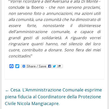
“
Vorrei ricordare a dell'Aversana e alla Di Monte
-
conclude la Boerio - c
he non servono proclami,
non servono foto o annunciazioni, ma azioni utili
alla comunità, una comunità che ha dimostrato di
essere forte, nonostante il disinteresse
dell'amministrazione comunale, e capace di
grandi gesti di solidarietà. A riguardo vorrei
ringraziare quanti hanno, nel silenzio del loro
cuore, contribuito a donare. Sono fiera dei miei
concittadini
.”
F
T
a
w
c
i
e
t
b
t
o
e
o
r
←
Cesa. L’Amministrazione Comunale esprime
k
piena fiducia al Coordinatore della Protezione
Civile Nicola Mangiacapre.