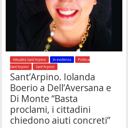
Attualità Sant'Arpino
In evidenza
Politica
Sant'Arpino
Sant'Arpino
Sant’Arpino. Iolanda
Boerio a Dell’Aversana e
Di Monte “Basta
proclami, i cittadini
chiedono aiuti concreti”