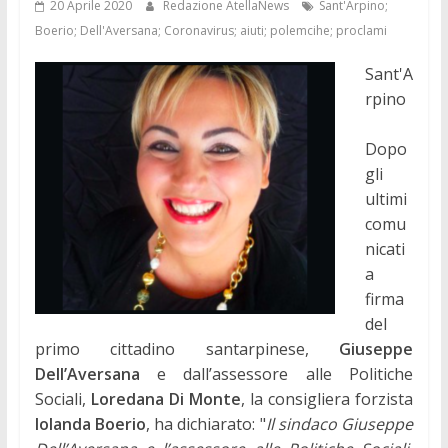
20 Aprile 2020
Redazione AtellaNews
Sant'Arpino;
Boerio; Dell'Aversana; Coronavirus; aiuti; polemcihe; proclami
Sant'A
rpino
Dopo
gli
ultimi
comu
nicati
a
firma
del
primo cittadino santarpinese,
Giuseppe
Dell’Aversana
e dall’assessore alle Politiche
Sociali,
Loredana Di Monte
, la consigliera forzista
Iolanda Boerio
, ha dichiarato: "
Il sindaco Giuseppe