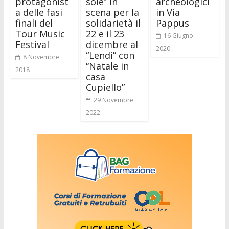
protagonist
sole” in
archeologici
a delle fasi
scena per la
in Via
finali del
solidarietà il
Pappus
Tour Music
22 e il 23
16 Giugno
Festival
dicembre al
2020
“Lendi” con
8 Novembre
“Natale in
2018
casa
Cupiello”
29 Novembre
2022