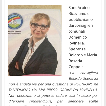
Sant'Arpino
Riceviamo e
pubblichiamo
dai consiglieri
comunali
Domenico
Iovinella
,
Speranza
Belardo
e
Maria
Rosaria
Coppola
.
"L
a consigliera
Belardo Speranza
non è andata via per una questione di POLTRONE né
TANTOMENO HA MAI PRESO ORDINI DA IOVINELLA.
Non pensavamo si potesse cadere così in basso per
difendere l’indifendibile, per difendere scelte