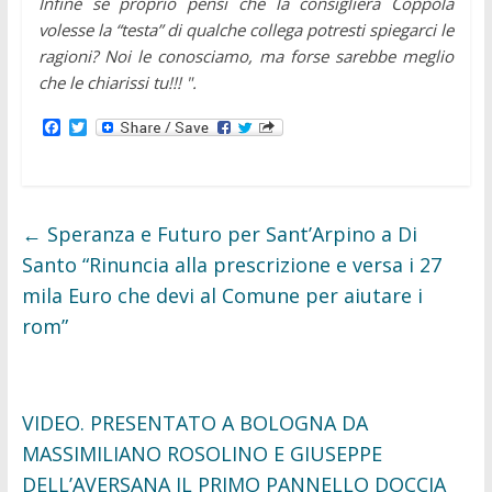
Infine se proprio pensi che la consigliera Coppola
volesse la “testa” di qualche collega potresti spiegarci le
ragioni? Noi le conosciamo, ma forse sarebbe meglio
che le chiarissi tu!!! ".
F
T
a
w
c
i
e
t
b
t
o
e
o
r
←
Speranza e Futuro per Sant’Arpino a Di
k
Santo “Rinuncia alla prescrizione e versa i 27
mila Euro che devi al Comune per aiutare i
rom”
VIDEO. PRESENTATO A BOLOGNA DA
MASSIMILIANO ROSOLINO E GIUSEPPE
DELL’AVERSANA IL PRIMO PANNELLO DOCCIA