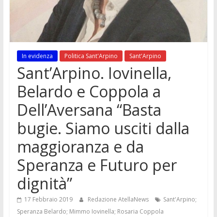
In evidenza
Politica Sant'Arpino
Sant'Arpino
Sant’Arpino. Iovinella,
Belardo e Coppola a
Dell’Aversana “Basta
bugie. Siamo usciti dalla
maggioranza e da
Speranza e Futuro per
dignità”
17 Febbraio 2019
Redazione AtellaNews
Sant'Arpino;
Speranza Belardo; Mimmo Iovinella; Rosaria Coppola