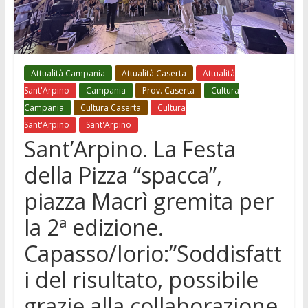
Attualità Campania
Attualità Caserta
Attualità
Sant'Arpino
Campania
Prov. Caserta
Cultura
Campania
Cultura Caserta
Cultura
Sant'Arpino
Sant'Arpino
Sant’Arpino. La Festa
della Pizza “spacca”,
piazza Macrì gremita per
la 2ª edizione.
Capasso/Iorio:”Soddisfatt
i del risultato, possibile
grazie alla collaborazione