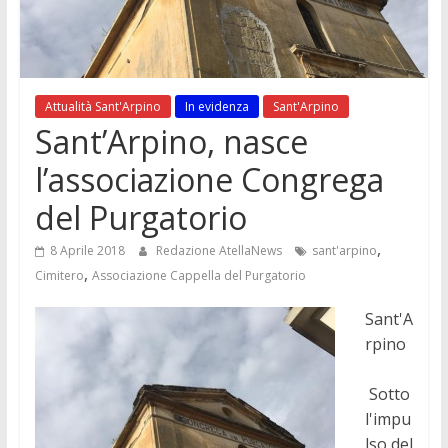
Attualità Sant'Arpino
In evidenza
Sant'Arpino
Sant’Arpino, nasce
l’associazione Congrega
del Purgatorio
,
8 Aprile 2018
Redazione AtellaNews
sant'arpino
,
Cimitero
Associazione Cappella del Purgatorio
Sant'A
rpino
Sotto
l'impu
lso del