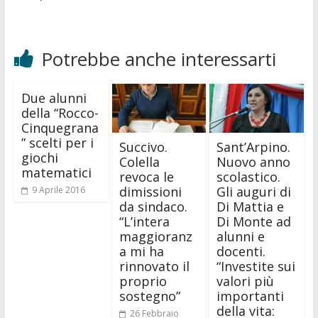
Potrebbe anche interessarti
Due alunni
della “Rocco-
Cinquegrana
” scelti per i
Succivo.
Sant’Arpino.
giochi
Colella
Nuovo anno
matematici
revoca le
scolastico.
dimissioni
Gli auguri di
9 Aprile 2016
da sindaco.
Di Mattia e
“L’intera
Di Monte ad
maggioranz
alunni e
a mi ha
docenti.
rinnovato il
“Investite sui
proprio
valori più
sostegno”
importanti
della vita:
26 Febbraio