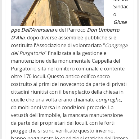
Sindac
o
Giuse
ppe Dell'Aversana
e del Parroco
Don Umberto
D'Alia
, dopo diverse assemblee pubbliche si è
costituita l'Associazione di volontariato “
Congrega
del Purgatorio
” finalizzata alla gestione e
manutenzione della monumentale Cappella del
Purgatorio sita nel cimitero comunale e contente
oltre 170 loculi. Questo antico edifico sacro
costruito ai primi del novecento da parte di privati
cittadini riunitisi con il beneplacito della chiesa in
quelle che una volta erano chiamate
congreghe
,
da molti anni versa in condizioni precarie.
La
vetustà dell'immobile, la mancata manutenzione
da parte dei proprietari dei loculi, con le forti
piogge che si sono verificate questo inverno,
hanno peggiorato le condizioni statiche dell'intera