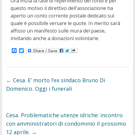
Ora inizia la fase di reperimento dei fondi e per
questo motivo il direttivo dell'associazione ha
aperto un conto corrente postale dedicato sul
quale è possibile versare le quote. In merito sarà
affisso un manifesto sulle mura del paese,
invitando anche a donazioni volontarie.
F
T
a
w
c
i
e
t
b
t
o
e
o
r
←
Cesa. E’ morto l’ex sindaco Bruno Di
k
Domenico. Oggi i funerali
Cesa. Problematiche utenze idriche: incontro
con amministratori di condominio il prossimo
12 aprile.
→