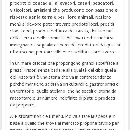
prodotti di
contadini, allevatori, casari, pescatori,
viticoltori, artigiani che producono con passione e
rispetto per la terra e per i loro animali
. Nei loro
menù si devono poter trovare prodotti local, presìdi
Slow Food, prodotti dell'Arca del Gusto, dei Mercati
della Terra e delle comunità di Slow Food. I cuochi si
impegnano a segnalare i nomi dei produttori dai quali si
riforniscono, per dare rilievo e visibilità al loro lavoro.
In un mare di locali che propongono grandi abbuffate a
prezzi irrisori senza badare alla qualità del cibo quella
del Ristorart è una storia che va in controtendenza
perché mantiene saldi i valori culturali e gastronomici di
un territorio, quello atellano, che ha secoli di storia da
raccontare e un numero indefinito di piatti e prodotti
da proporre.
Al Ristorart non c'è il menu. Pio va a fare la spesa e in
base a quello che trova al mercato propone tavolo per
tavolo i piatti che può realizzare. Tutti buonissimi ma