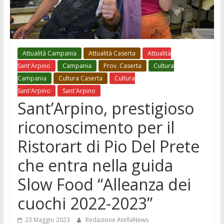
Attualità Campania
Attualità Caserta
Attualità
Sant'Arpino
Campania
Prov. Caserta
Cultura
Campania
Cultura Caserta
Cultura
Sant'Arpino
Sant'Arpino
Sant’Arpino, prestigioso
riconoscimento per il
Ristorart di Pio Del Prete
che entra nella guida
Slow Food “Alleanza dei
cuochi 2022-2023”
23 Maggio 2023
Redazione AtellaNews