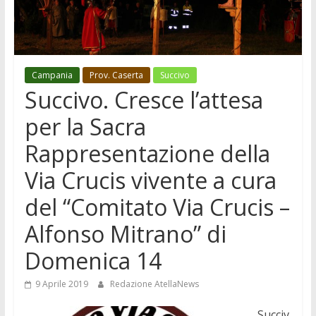
Campania
Prov. Caserta
Succivo
Succivo. Cresce l’attesa
per la Sacra
Rappresentazione della
Via Crucis vivente a cura
del “Comitato Via Crucis –
Alfonso Mitrano” di
Domenica 14
9 Aprile 2019
Redazione AtellaNews
Succiv