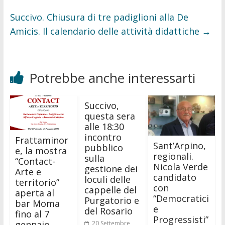
Succivo. Chiusura di tre padiglioni alla De
Amicis. Il calendario delle attività didattiche
→
Potrebbe anche interessarti
Succivo,
questa sera
alle 18:30
incontro
Frattaminor
Sant’Arpino,
pubblico
e, la mostra
regionali.
sulla
“Contact-
Nicola Verde
gestione dei
Arte e
candidato
loculi delle
territorio”
con
cappelle del
aperta al
“Democratici
Purgatorio e
bar Moma
e
del Rosario
fino al 7
Progressisti”
gennaio
20 Settembre