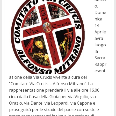
o.
Dome
nica
14
Aprile
avrà
luogo
la
Sacra
Rappr
esent
azione della Via Crucis vivente a cura del
“Comitato Via Crucis – Alfonso Mitrano”. La
rappresentazione prenderà il via alle ore 16.00
circa dalla Casa della Gioia per via Virgilio, via
Orazio, via Dante, via Leopardi, via Capone e
proseguirà per le strade del paese con soste e
scene rappresentanti la vita e la passione di