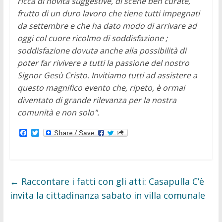
ricca di novità suggestive, di scene ben curate,
frutto di un duro lavoro che tiene tutti impegnati
da settembre e che ha dato modo di arrivare ad
oggi col cuore ricolmo di soddisfazione ;
soddisfazione dovuta anche alla possibilità di
poter far rivivere a tutti la passione del nostro
Signor Gesù Cristo.
Invitiamo tutti ad assistere a
questo magnifico evento che, ripeto, è ormai
diventato di grande rilevanza per la nostra
comunità e non solo".
F
T
a
w
c
i
e
t
b
t
o
e
o
r
←
Raccontare i fatti con gli atti: Casapulla C’è
k
invita la cittadinanza sabato in villa comunale