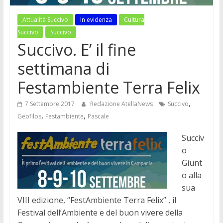
Attualità Succivo
In evidenza
Cultura
Succivo
Succivo
Succivo. E’ il fine
settimana di
Festambiente Terra Felix
,
7 Settembre 2017
Redazione AtellaNews
Succivo
,
,
Geofilos
Festambiente
Pascale
Succiv
o
Giunt
o alla
sua
VIII edizione, “FestAmbiente Terra Felix” , il
Festival dell’Ambiente e del buon vivere della