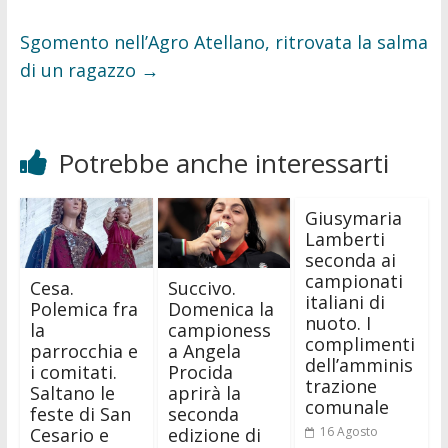
Sgomento nell’Agro Atellano, ritrovata la salma
di un ragazzo
→
Potrebbe anche interessarti
Giusymaria
Lamberti
seconda ai
campionati
Cesa.
Succivo.
italiani di
Polemica fra
Domenica la
nuoto. I
la
campioness
complimenti
parrocchia e
a Angela
dell’amminis
i comitati.
Procida
trazione
Saltano le
aprirà la
comunale
feste di San
seconda
Cesario e
edizione di
16 Agosto