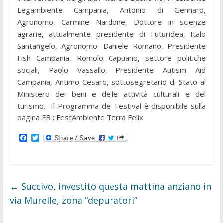
Legambiente Campania, Antonio di Gennaro,
Agronomo, Carmine Nardone, Dottore in scienze
agrarie, attualmente presidente di Futuridea, Italo
Santangelo, Agronomo. Daniele Romano, Presidente
Fish Campania, Romolo Capuano, settore politiche
sociali, Paolo Vassallo, Presidente Autism Aid
Campania, Antimo Cesaro, sottosegretario di Stato al
Ministero dei beni e delle attività culturali e del
turismo. Il Programma del Festival è disponibile sulla
pagina FB : FestAmbiente Terra Felix
F
T
a
w
c
i
e
t
b
t
o
e
o
r
←
Succivo, investito questa mattina anziano in
k
via Murelle, zona “depuratori”