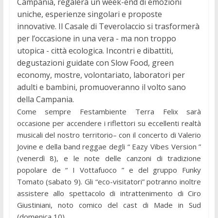
Campania, regalerà un week-end di emozioni
uniche, esperienze singolari e proposte
innovative. Il Casale di Teverolaccio si trasformerà
per l’occasione in una vera - ma non troppo
utopica - città ecologica. Incontri e dibattiti,
degustazioni guidate con Slow Food, green
economy, mostre, volontariato, laboratori per
adulti e bambini, promuoveranno il volto sano
della Campania.
Come sempre Festambiente Terra Felix sarà
occasione per accendere i riflettori su eccellenti realtà
musicali del nostro territorio– con il concerto di Valerio
Jovine e della band reggae degli “ Eazy Vibes Version ”
(venerdì 8), e le note delle canzoni di tradizione
popolare de “ I Vottafuoco ” e del gruppo Funky
Tomato (sabato 9). Gli “eco-visitatori” potranno inoltre
assistere allo spettacolo di intrattenimento di Ciro
Giustiniani, noto comico del cast di Made in Sud
(domenica 10).