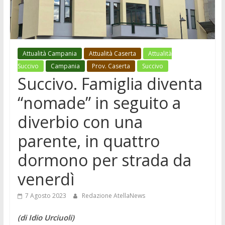
Attualità Campania
Attualità Caserta
Attualità
Succivo
Campania
Prov. Caserta
Succivo
Succivo. Famiglia diventa
“nomade” in seguito a
diverbio con una
parente, in quattro
dormono per strada da
venerdì
7 Agosto 2023
Redazione AtellaNews
(di Idio Urciuoli)