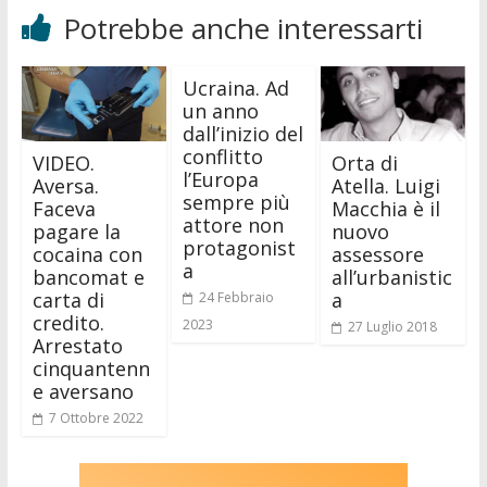
Potrebbe anche interessarti
Ucraina. Ad
un anno
dall’inizio del
conflitto
VIDEO.
Orta di
l’Europa
Aversa.
Atella. Luigi
sempre più
Faceva
Macchia è il
attore non
pagare la
nuovo
protagonist
cocaina con
assessore
a
bancomat e
all’urbanistic
carta di
a
24 Febbraio
credito.
2023
27 Luglio 2018
Arrestato
cinquantenn
e aversano
7 Ottobre 2022