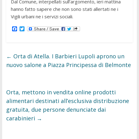
Dal Comune, interpellati sull’argomento, ieri mattina
hanno fatto sapere che non sono stati allertati ne i
Vigili urbani ne i servizi sociali.
F
T
a
w
c
i
e
t
b
t
o
e
←
Orta di Atella. I Barbieri Lupoli aprono un
o
r
k
nuovo salone a Piazza Principessa di Belmonte
Orta, mettono in vendita online prodotti
alimentari destinati all’esclusiva distribuzione
gratuita, due persone denunciate dai
carabinieri
→