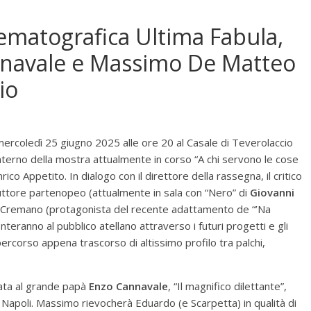
ematografica Ultima Fabula,
navale e Massimo De Matteo
io
 mercoledì 25 giugno 2025 alle ore 20 al Casale di Teverolaccio
’interno della mostra attualmente in corso “A chi servono le cose
nrico Appetito. In dialogo con il direttore della rassegna, il critico
duttore partenopeo (attualmente in sala con “Nero” di
Giovanni
 a Cremano (protagonista del recente adattamento de “’Na
onteranno al pubblico atellano attraverso i futuri progetti e gli
ercorso appena trascorso di altissimo profilo tra palchi,
cata al grande papà
Enzo Cannavale
, “Il magnifico dilettante”,
Napoli. Massimo rievocherà Eduardo (e Scarpetta) in qualità di