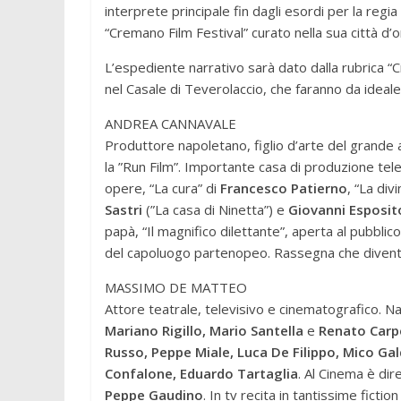
interprete principale fin dagli esordi per la regi
“Cremano Film Festival” curato nella sua città d’o
L’espediente narrativo sarà dato dalla rubrica “C
nel Casale di Teverolaccio, che faranno da ideale 
ANDREA CANNAVALE
Produttore napoletano, figlio d’arte del grande 
la ”Run Film”. Importante casa di produzione tel
opere, “La cura” di
Francesco Patierno
, “La div
Sastri
(”La casa di Ninetta”) e
Giovanni Esposit
papà, “Il magnifico dilettante”, aperta al pubbli
del capoluogo partenopeo. Rassegna che divent
MASSIMO DE MATTEO
Attore teatrale, televisivo e cinematografico. N
Mariano Rigillo, Mario Santella
e
Renato Carpe
Russo, Peppe Miale, Luca De Filippo, Mico Gal
Confalone, Eduardo Tartaglia
. Al Cinema è dire
Peppe Gaudino
. In tv recita in tantissime ficti