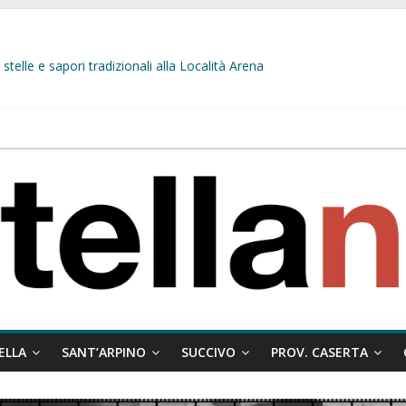
stelle e sapori tradizionali alla Località Arena
L’opposizione tocca il fondo: il gruppo misto si fa scudo dei prepotenti
 ragione al Comune e rigetta il ricorso del privato.
ati ai minori
 misto:”La verità dei fatti, le bugie hanno le gambe corte. Altro che pres
ELLA
SANT’ARPINO
SUCCIVO
PROV. CASERTA