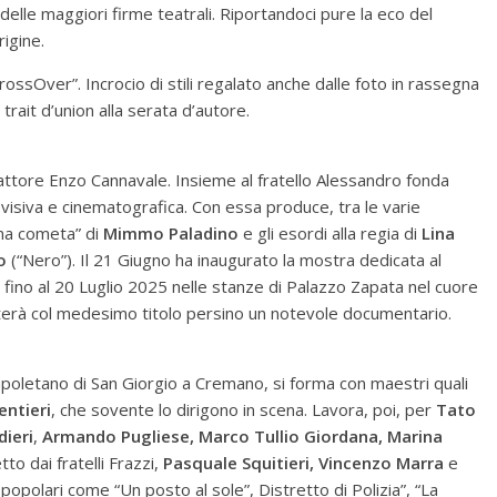
a delle maggiori firme teatrali. Riportandoci pure la eco del
rigine.
rossOver”. Incrocio di stili regalato anche dalle foto in rassegna
trait d’union alla serata d’autore.
attore Enzo Cannavale. Insieme al fratello Alessandro fonda
evisiva e cinematografica. Con essa produce, tra le varie
ina cometa” di
Mimmo Paladino
e gli esordi alla regia di
Lina
o
(“Nero”). Il 21 Giugno ha inaugurato la mostra dedicata al
co fino al 20 Luglio 2025 nelle stanze di Palazzo Zapata nel cuore
erà col medesimo titolo persino un notevole documentario.
apoletano di San Giorgio a Cremano, si forma con maestri quali
ntieri
, che sovente lo dirigono in scena. Lavora, poi, per
Tato
dieri
,
Armando Pugliese, Marco Tullio Giordana, Marina
tto dai fratelli Frazzi,
Pasquale Squitieri, Vincenzo Marra
e
on popolari come “Un posto al sole”, Distretto di Polizia”, “La