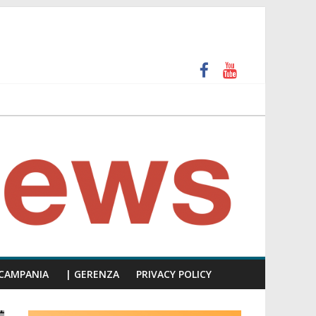
 e calpesta la dignità del consiglio”
unti insulti sessisti, parla il video del consiglio
CAMPANIA
| GERENZA
PRIVACY POLICY