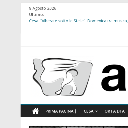
Salta
8 Agosto 2026
al
Ultimo:
contenuto
Cesa. “Alberate sotto le Stelle”. Domenica tra musica, 
Sant’Arpino. Offese sessiste, la Maggioranza replica: “
Cesa. Lavori in via Diaz: il Tribunale di Napoli Nord dà
Cesa. Al via le iscrizioni per i “Centri Estivi 2026” dedic
atellanews.it
Sant’Arpino. Consiglio comunale del 29 luglio, il gruppo
comunale”
PRIMA PAGINA |
CESA
ORTA DI AT