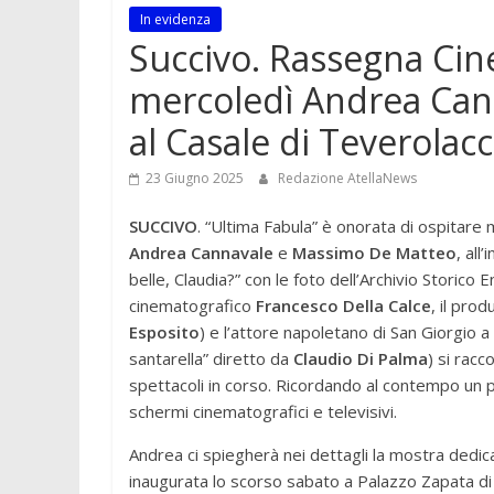
In evidenza
Succivo. Rassegna Cin
mercoledì Andrea Can
al Casale di Teverolacc
23 Giugno 2025
Redazione AtellaNews
SUCCIVO
. “Ultima Fabula” è onorata di ospitare
Andrea Cannavale
e
Massimo De Matteo
, all
belle, Claudia?” con le foto dell’Archivio Storico E
cinematografico
Francesco Della Calce
, il pro
Esposito
) e l’attore napoletano di San Giorgio
santarella” diretto da
Claudio Di Palma
) si racc
spettacoli in corso. Ricordando al contempo un p
schermi cinematografici e televisivi.
Andrea ci spiegherà nei dettagli la mostra dedi
inaugurata lo scorso sabato a Palazzo Zapata di 