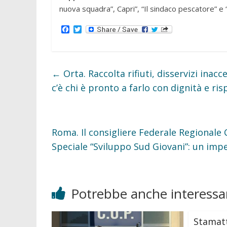
nuova squadra”, Capri”, “Il sindaco pescatore” e “
F
T
a
w
c
i
e
t
b
t
o
e
←
Orta. Raccolta rifiuti, disservizi inacc
o
r
k
c’è chi è pronto a farlo con dignità e ris
Roma. Il consigliere Federale Regionale
Speciale “Sviluppo Sud Giovani”: un im
Potrebbe anche interessar
Stamatt