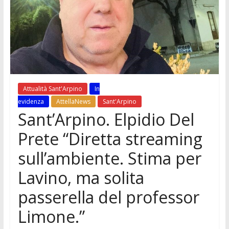
Attualità Sant'Arpino
In
evidenza
AttellaNews
Sant'Arpino
Sant’Arpino. Elpidio Del
Prete “Diretta streaming
sull’ambiente. Stima per
Lavino, ma solita
passerella del professor
Limone.”