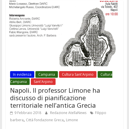
In evidenza
Campania
Cultura Sant'Arpino
Cultura
Campania
Sant'Arpino
Napoli. Il professor Limone ha
discusso di pianificazione
territoriale nell’antica Grecia
9 Febbraio 2018
Redazione AtellaNews
Filippo
,
,
barbera
Città fondazione Greca
Limone