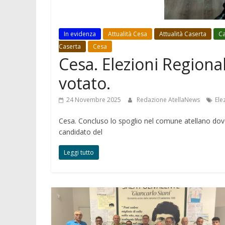
In evidenza
Attualità Cesa
Attualità Caserta
C
Caserta
Cesa
Cesa. Elezioni Regional
votato.
24 Novembre 2025
Redazione AtellaNews
Ele
Cesa. Concluso lo spoglio nel comune atellano dove 
candidato del
Leggi tutto