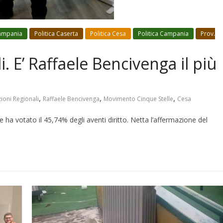
ampania
Politica Caserta
Politica Cesa
Politica Campania
Prov.
i. E’ Raffaele Bencivenga il più
,
,
,
zioni Regionali
Raffaele Bencivenga
Movimento Cinque Stelle
Cesa
ha votato il 45,74% degli aventi diritto. Netta l’affermazione del