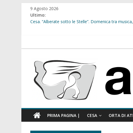
Salta
9 Agosto 2026
al
Ultimo:
contenuto
Cesa. “Alberate sotto le Stelle”. Domenica tra musica, 
Sant’Arpino. Offese sessiste, la Maggioranza replica: “
Cesa. Lavori in via Diaz: il Tribunale di Napoli Nord dà
Cesa. Al via le iscrizioni per i “Centri Estivi 2026” dedic
atellanews.it
Sant’Arpino. Consiglio comunale del 29 luglio, il gruppo
comunale”
PRIMA PAGINA |
CESA
ORTA DI AT