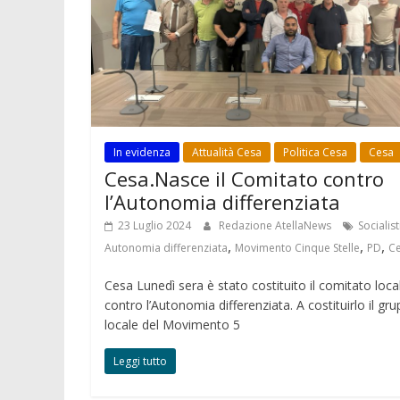
In evidenza
Attualità Cesa
Politica Cesa
Cesa
Cesa.Nasce il Comitato contro
l’Autonomia differenziata
23 Luglio 2024
Redazione AtellaNews
Socialist
,
,
,
Autonomia differenziata
Movimento Cinque Stelle
PD
C
Cesa Lunedì sera è stato costituito il comitato loca
contro l’Autonomia differenziata. A costituirlo il gr
locale del Movimento 5
Leggi tutto