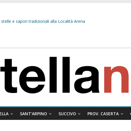
stelle e sapori tradizionali alla Località Arena
L’opposizione tocca il fondo: il gruppo misto si fa scudo dei prepotenti
 ragione al Comune e rigetta il ricorso del privato.
ati ai minori
 misto:”La verità dei fatti, le bugie hanno le gambe corte. Altro che pres
ELLA
SANT’ARPINO
SUCCIVO
PROV. CASERTA