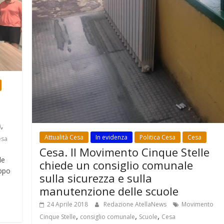
,
i
Attualità Cesa
In evidenza
Politica Cesa
Cesa
esa
Cesa. Il Movimento Cinque Stelle
le
chiede un consiglio comunale
uppo
sulla sicurezza e sulla
manutenzione delle scuole
24 Aprile 2018
Redazione AtellaNews
Movimento
,
,
,
Cinque Stelle
consiglio comunale
Scuole
Cesa