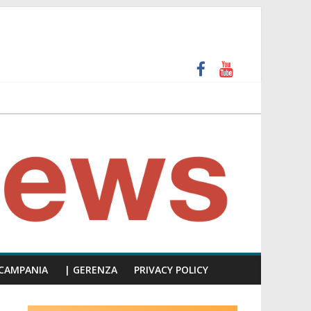
 e calpesta la dignità del consiglio”
unti insulti sessisti, parla il video del consiglio
CAMPANIA
| GERENZA
PRIVACY POLICY