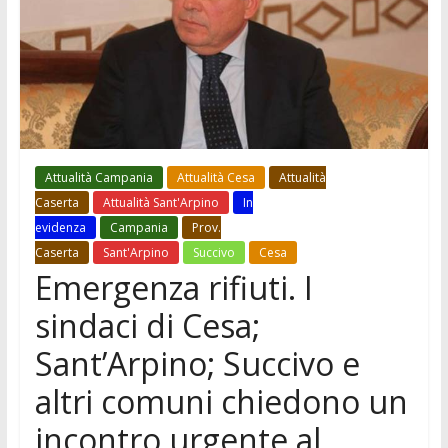
Attualità Campania
Attualità Cesa
Attualità
Caserta
Attualità Sant'Arpino
In
evidenza
Campania
Prov.
Caserta
Sant'Arpino
Succivo
Cesa
Emergenza rifiuti. I
sindaci di Cesa;
Sant’Arpino; Succivo e
altri comuni chiedono un
incontro urgente al