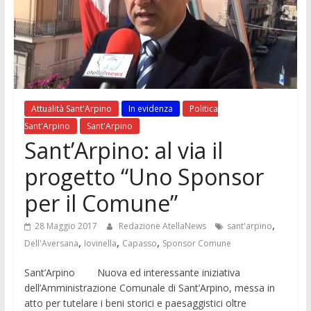
Attualità Sant'Arpino
In evidenza
Politica
Sant'Arpino
Sant'Arpino
Sant’Arpino: al via il
progetto “Uno Sponsor
per il Comune”
,
28 Maggio 2017
Redazione AtellaNews
sant'arpino
,
,
,
Dell'Aversana
Iovinella
Capasso
Sponsor Comune
Sant’Arpino Nuova ed interessante iniziativa
dell’Amministrazione Comunale di Sant’Arpino, messa in
atto per tutelare i beni storici e paesaggistici oltre