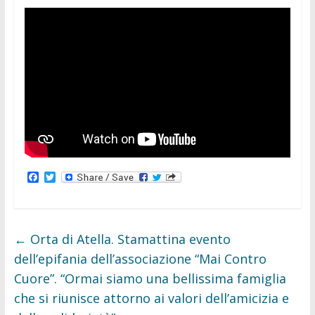
F
T
a
w
c
i
e
t
b
t
o
e
←
Orta di Atella. Stamattina evento
o
r
k
dell’epifania dell’associazione “Mai Contro
Cuore”. “Ormai siamo una bellissima famiglia
che si riunisce attorno ai valori dell’amicizia e