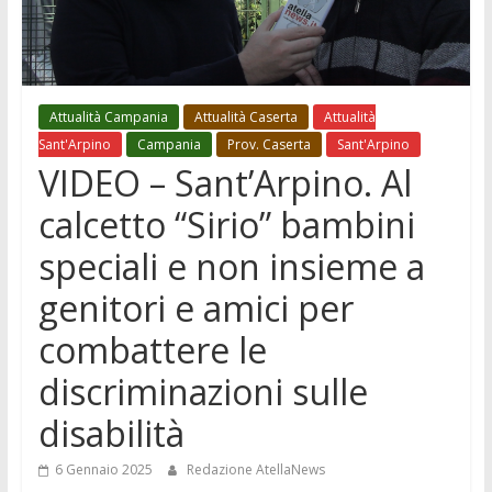
Attualità Campania
Attualità Caserta
Attualità
Sant'Arpino
Campania
Prov. Caserta
Sant'Arpino
VIDEO – Sant’Arpino. Al
calcetto “Sirio” bambini
speciali e non insieme a
genitori e amici per
combattere le
discriminazioni sulle
disabilità
6 Gennaio 2025
Redazione AtellaNews