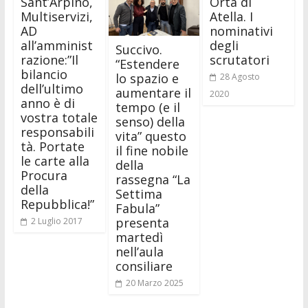
Sant’Arpino,
Orta di
Multiservizi,
Atella. I
AD
nominativi
all’amminist
degli
Succivo.
razione:”Il
scrutatori
“Estendere
bilancio
lo spazio e
28 Agosto
dell’ultimo
aumentare il
2020
anno è di
tempo (e il
vostra totale
senso) della
responsabili
vita” questo
tà. Portate
il fine nobile
le carte alla
della
Procura
rassegna “La
della
Settima
Repubblica!”
Fabula”
presenta
2 Luglio 2017
martedì
nell’aula
consiliare
20 Marzo 2025