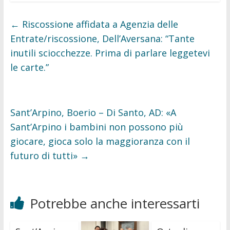
e
t
b
t
o
e
←
Riscossione affidata a Agenzia delle
o
r
k
Entrate/riscossione, Dell’Aversana: “Tante
inutili sciocchezze. Prima di parlare leggetevi
le carte.”
Sant’Arpino, Boerio – Di Santo, AD: «A
Sant’Arpino i bambini non possono più
giocare, gioca solo la maggioranza con il
futuro di tutti»
→
Potrebbe anche interessarti