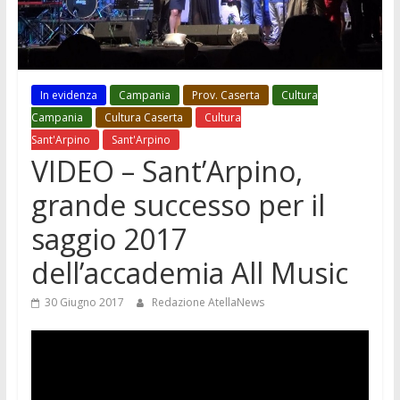
In evidenza
Campania
Prov. Caserta
Cultura
Campania
Cultura Caserta
Cultura
Sant'Arpino
Sant'Arpino
VIDEO – Sant’Arpino,
grande successo per il
saggio 2017
dell’accademia All Music
30 Giugno 2017
Redazione AtellaNews