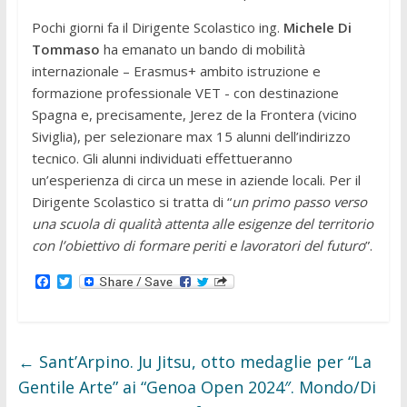
Pochi giorni fa il Dirigente Scolastico ing.
Michele Di
Tommaso
ha emanato un bando di mobilità
internazionale – Erasmus+ ambito istruzione e
formazione professionale VET - con destinazione
Spagna e, precisamente, Jerez de la Frontera (vicino
Siviglia), per selezionare max 15 alunni dell’indirizzo
tecnico. Gli alunni individuati effettueranno
un’esperienza di circa un mese in aziende locali. Per il
Dirigente Scolastico si tratta di “
un primo passo verso
una scuola di qualità attenta alle esigenze del territorio
con l’obiettivo di formare periti e lavoratori del futuro
”.
F
T
a
w
c
i
e
t
b
t
o
e
←
Sant’Arpino. Ju Jitsu, otto medaglie per “La
o
r
k
Gentile Arte” ai “Genoa Open 2024″. Mondo/Di