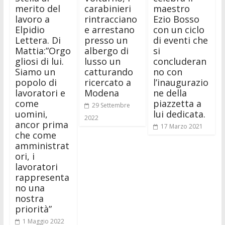
merito del
carabinieri
maestro
lavoro a
rintracciano
Ezio Bosso
Elpidio
e arrestano
con un ciclo
Lettera. Di
presso un
di eventi che
Mattia:”Orgo
albergo di
si
gliosi di lui.
lusso un
concluderan
Siamo un
catturando
no con
popolo di
ricercato a
l’inaugurazio
lavoratori e
Modena
ne della
come
piazzetta a
29 Settembre
uomini,
lui dedicata.
2022
ancor prima
17 Marzo 2021
che come
amministrat
ori, i
lavoratori
rappresenta
no una
nostra
priorità”
1 Maggio 2022