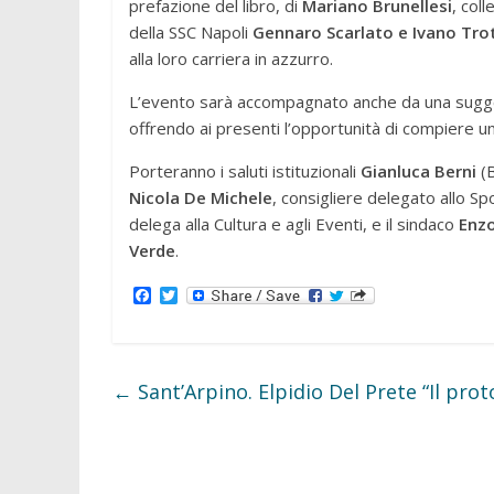
prefazione del libro, di
Mariano Brunellesi
, coll
della SSC Napoli
Gennaro Scarlato e Ivano Tro
alla loro carriera in azzurro.
L’evento sarà accompagnato anche da una suggest
offrendo ai presenti l’opportunità di compiere un
Porteranno i saluti istituzionali
Gianluca Berni
(B
Nicola De Michele
, consigliere delegato allo Sp
delega alla Cultura e agli Eventi, e il sindaco
Enz
Verde
.
F
T
a
w
c
i
e
t
b
t
o
e
←
Sant’Arpino. Elpidio Del Prete “Il prot
o
r
k