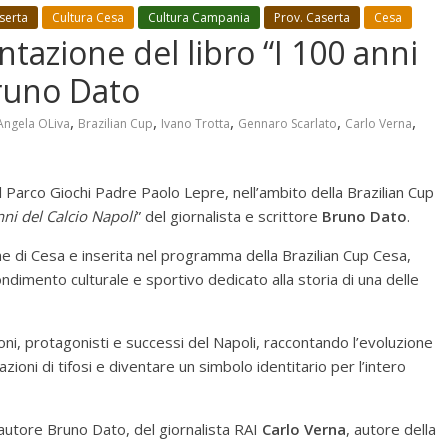
serta
Cultura Cesa
Cultura Campania
Prov. Caserta
Cesa
ntazione del libro “I 100 anni
Bruno Dato
,
,
,
,
,
Angela OLiva
Brazilian Cup
Ivano Trotta
Gennaro Scarlato
Carlo Verna
l Parco Giochi Padre Paolo Lepre, nell’ambito della Brazilian Cup
nni del Calcio Napoli
” del giornalista e scrittore
Bruno Dato
.
ne di Cesa e inserita nel programma della Brazilian Cup Cesa,
mento culturale e sportivo dedicato alla storia di una delle
oni, protagonisti e successi del Napoli, raccontando l’evoluzione
oni di tifosi e diventare un simbolo identitario per l’intero
l’autore Bruno Dato, del giornalista RAI
Carlo Verna
, autore della