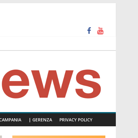
unti insulti sessisti, parla il video del consiglio
CAMPANIA
| GERENZA
PRIVACY POLICY