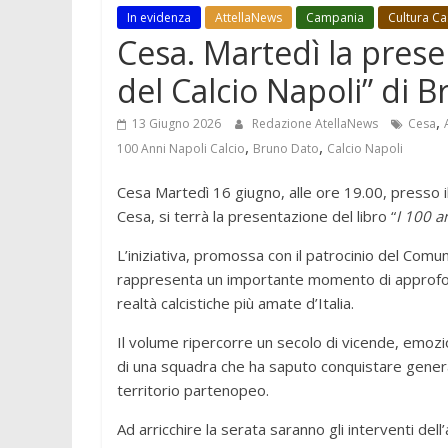
In evidenza
AttellaNews
Campania
Cultura Ca
Cesa. Martedì la prese
del Calcio Napoli” di 
,
13 Giugno 2026
Redazione AtellaNews
Cesa
,
,
100 Anni Napoli Calcio
Bruno Dato
Calcio Napoli
Cesa Martedì 16 giugno, alle ore 19.00, presso i
Cesa, si terrà la presentazione del libro “
I 100 a
L’iniziativa, promossa con il patrocinio del Comu
rappresenta un importante momento di approfondi
realtà calcistiche più amate d’Italia.
Il volume ripercorre un secolo di vicende, emozi
di una squadra che ha saputo conquistare generazi
territorio partenopeo.
Ad arricchire la serata saranno gli interventi del