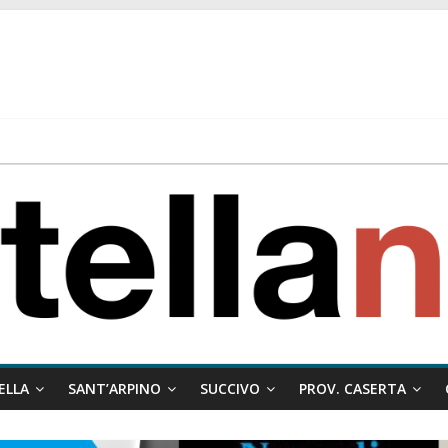
 ragione al Comune e rigetta il ricorso del privato.
ati ai minori
 misto:”La verità dei fatti, le bugie hanno le gambe corte. Altro che pres
stelle e sapori tradizionali alla Località Arena
ELLA
SANT’ARPINO
SUCCIVO
PROV. CASERTA