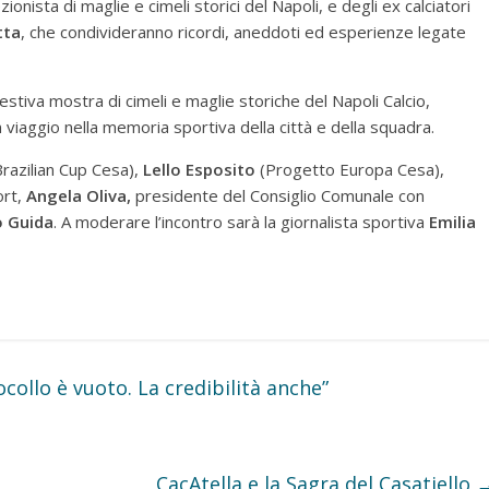
ezionista di maglie e cimeli storici del Napoli, e degli ex calciatori
tta
, che condivideranno ricordi, aneddoti ed esperienze legate
iva mostra di cimeli e maglie storiche del Napoli Calcio,
 viaggio nella memoria sportiva della città e della squadra.
razilian Cup Cesa),
Lello Esposito
(Progetto Europa Cesa),
ort,
Angela Oliva,
presidente del Consiglio Comunale con
o Guida
. A moderare l’incontro sarà la giornalista sportiva
Emilia
ocollo è vuoto. La credibilità anche”
CacAtella e la Sagra del Casatiello