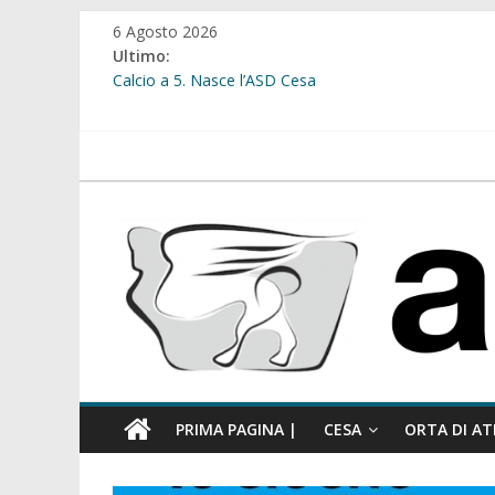
Salta
6 Agosto 2026
al
Ultimo:
contenuto
Calcio a 5. Nasce l’ASD Cesa
Cesa. Lavori in via Diaz: il Tribunale di Napoli Nord dà
Cesa. Al via le iscrizioni per i “Centri Estivi 2026” dedic
Sant’Arpino. Consiglio comunale del 29 luglio, il gruppo
atellanews.it
comunale”
Cesa. “Alberate sotto le Stelle”. Domenica tra musica, 
PRIMA PAGINA |
CESA
ORTA DI AT