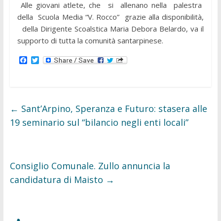
Alle giovani atlete, che si allenano nella palestra
della Scuola Media “V. Rocco” grazie alla disponibilità,
della Dirigente Scoalstica Maria Debora Belardo, va il
supporto di tutta la comunità santarpinese.
F
T
a
w
c
i
e
t
b
t
o
e
o
r
←
Sant’Arpino, Speranza e Futuro: stasera alle
k
19 seminario sul “bilancio negli enti locali”
Consiglio Comunale. Zullo annuncia la
candidatura di Maisto
→