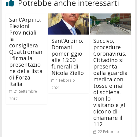
Potrebbe anche interessarti
Sant’Arpino.
Elezioni
Provinciali,
la
Sant’Arpino.
Succivo,
consigliera
Domani
procedure
Quattroman
pomeriggio
Coronavirus.
i firma la
alle 15:00 i
Cittadino si
presentazio
funerali di
presenta
ne della lista
Nicola Ziello
dalla guardia
di Forza
medica con
1 Febbraio
Italia
tosse e mal
2021
di schiena.
21 Settembre
Non lo
2017
visitano e gli
dicono di
chiamare il
112
22 Febbraio