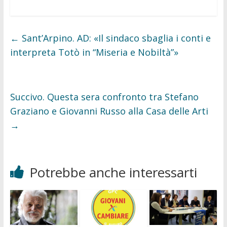
c
i
e
t
b
t
o
e
o
r
←
Sant’Arpino. AD: «Il sindaco sbaglia i conti e
k
interpreta Totò in “Miseria e Nobiltà”»
Succivo. Questa sera confronto tra Stefano
Graziano e Giovanni Russo alla Casa delle Arti
→
Potrebbe anche interessarti