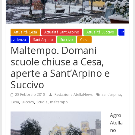
Attualità Cesa
Attualità Sant'Arpino
Attualità Succivo
In
evidenza
Sant'Arpino
Succivo
Cesa
Maltempo. Domani
scuole chiuse a Cesa,
aperte a Sant’Arpino e
Succivo
,
28 Febbraio 2018
Redazione AtellaNews
sant'arpino
,
,
,
Cesa
Succivo
Scuole
maltempo
Agro
Atella
no