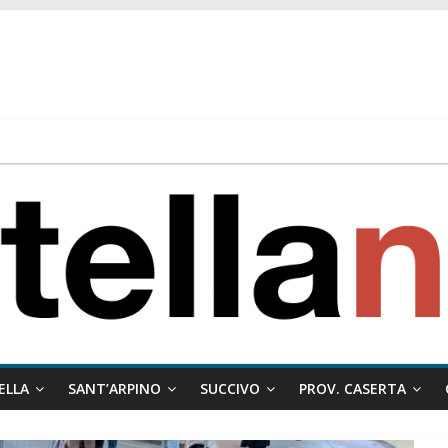
 ragione al Comune e rigetta il ricorso del privato.
ati ai minori
 misto:”La verità dei fatti, le bugie hanno le gambe corte. Altro che pres
stelle e sapori tradizionali alla Località Arena
ELLA
SANT’ARPINO
SUCCIVO
PROV. CASERTA