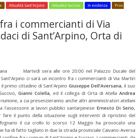
a
Attualità Sant'Arpino
Attualità Succivo
In evidenza
Prov.
fra i commercianti di Via
ndaci di Sant’Arpino, Orta di
lana Martedì sera alle ore 20:00 nel Palazzo Ducale del
ant’Arpino ci sarà un incontro fra i commercianti di Via Martiri
d il primo cittadino di Sant'Arpino
Giuseppe Dell’Aversana
, il suo
 Succivo,
Gianni Colella
, ed il collega di Orta di Atella
Andrea
riunione, a cui presenzieranno anche altri amministratori atellani
ta l’assessore ai lavori pubblici santarpinese
Ernesto Di Serio
,
 fare il punto della situazione sugli interventi di ripristino del
 fognario il cui crollo lo scorso 12 Maggio ha provocato una
e ha di fatto tagliato in due la strada provinciale Caivano-Aversa
al confine fra i comuni di Sant’Arpino e Succivo. I commercianti da