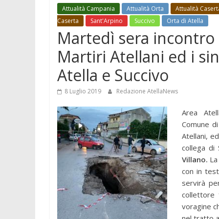
Attualità Campania
Attualità Orta
Attualità Casert
Caserta
Sant'Arpino
Succivo
Orta di Atella
Martedì sera incontro 
Martiri Atellani ed i si
Atella e Succivo
8 Luglio 2019
Redazione AtellaNews
Area Atel
Comune di S
Atellani, e
collega di
Villano.
La 
con in tes
servirà per
collettore
voragine ch
nel tratto 