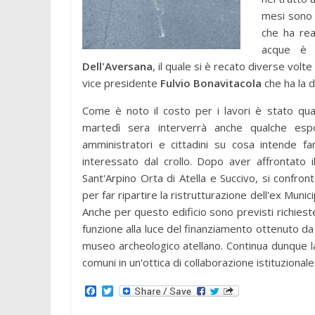
mesi sono 
che ha real
acque è 
Dell'Aversana
, il quale si è recato diverse volte
vice presidente
Fulvio Bonavitacola
che ha la 
Come è noto il costo per i lavori è stato quan
martedì sera interverrà anche qualche espo
amministratori e cittadini su cosa intende fa
interessato dal crollo. Dopo aver affrontato il
Sant'Arpino Orta di Atella e Succivo, si confro
per far ripartire la ristrutturazione dell'ex Munici
Anche per questo edificio sono previsti richiest
funzione alla luce del finanziamento ottenuto d
museo archeologico atellano. Continua dunque la
comuni in un'ottica di collaborazione istituzionale
F
T
a
w
c
i