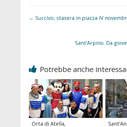
e
t
b
t
o
e
o
r
←
Succivo, stasera in piazza IV novembre
k
Sant’Arpino. Da giove
Potrebbe anche interessar
Orta di Atella,
Sant’An