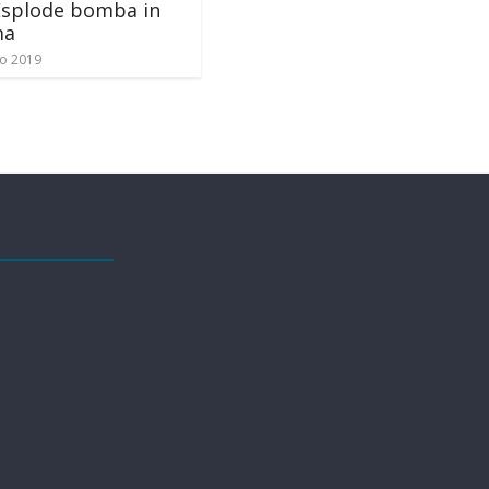
Esplode bomba in
ma
o 2019