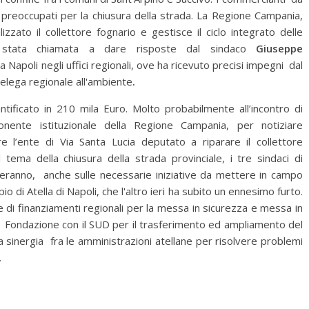
preoccupati per la chiusura della strada. La Regione Campania,
izzato il collettore fognario e gestisce il ciclo integrato delle
stata chiamata a dare risposte dal sindaco
Giuseppe
 a Napoli negli uffici regionali, ove ha ricevuto precisi impegni dal
delega regionale all'ambiente
.
tificato in 210 mila Euro. Molto probabilmente all’incontro di
nente istituzionale della Regione Ca
mpania, per notiziare
re l’ente di Via Santa Lucia deputato a riparare il collettore
 tema della chiusura della strada provinciale, i tre sindaci di
nteranno, anche sulle necessarie iniziative da mettere in campo
pio di Atella di Napoli, che l'altro ieri ha subito un ennesimo furto.
e di finanziamenti regionali per la messa in sicurezza e messa in
a Fondazione con il SUD per il trasferimento ed ampliamento del
 sinergia fra le amministrazioni atellane per risolvere problemi
.