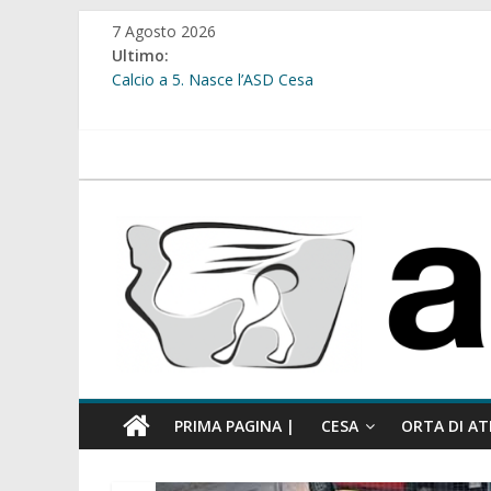
Salta
7 Agosto 2026
al
Ultimo:
contenuto
Calcio a 5. Nasce l’ASD Cesa
Cesa. Lavori in via Diaz: il Tribunale di Napoli Nord dà
Cesa. Al via le iscrizioni per i “Centri Estivi 2026” dedic
Sant’Arpino. Consiglio comunale del 29 luglio, il gruppo
atellanews.it
comunale”
Cesa. “Alberate sotto le Stelle”. Domenica tra musica, 
PRIMA PAGINA |
CESA
ORTA DI AT