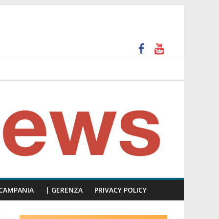
unti insulti sessisti, parla il video del consiglio
CAMPANIA
| GERENZA
PRIVACY POLICY