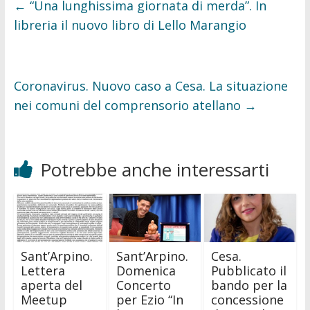
o
r
←
“Una lunghissima giornata di merda”. In
k
libreria il nuovo libro di Lello Marangio
Coronavirus. Nuovo caso a Cesa. La situazione
nei comuni del comprensorio atellano
→
Potrebbe anche interessarti
Sant’Arpino.
Sant’Arpino.
Cesa.
Lettera
Domenica
Pubblicato il
aperta del
Concerto
bando per la
Meetup
per Ezio “In
concessione