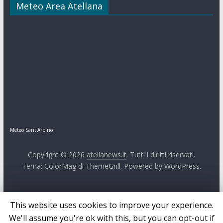
Meteo Area Atellana
Meteo Sant'Arpino
Copyright © 2026
atellanews.it
. Tutti i diritti riservati.
Tema:
ColorMag
di ThemeGrill. Powered by
WordPress
.
This website uses cookies to improve your experience.
We'll assume you're ok with this, but you can opt-out if