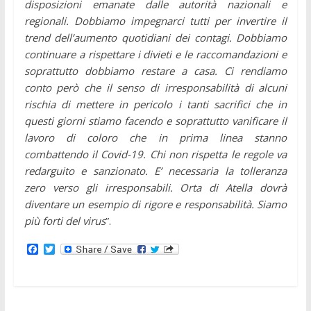
disposizioni emanate dalle autorità nazionali e
regionali. Dobbiamo impegnarci tutti per invertire il
trend dell’aumento quotidiani dei contagi. Dobbiamo
continuare a rispettare i divieti e le raccomandazioni e
soprattutto dobbiamo restare a casa. Ci rendiamo
conto però che il senso di irresponsabilità di alcuni
rischia di mettere in pericolo i tanti sacrifici che in
questi giorni stiamo facendo e soprattutto vanificare il
lavoro di coloro che in prima linea stanno
combattendo il Covid-19. Chi non rispetta le regole va
redarguito e sanzionato. E’ necessaria la tolleranza
zero verso gli irresponsabili. Orta di Atella dovrà
diventare un esempio di rigore e responsabilità. Siamo
più forti del virus
”.
F
T
a
w
c
i
e
t
b
t
o
e