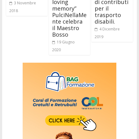
loving
di contributi
3 Novembre
memory”
per il
2018
PulciNellaMe
trasporto
nte celebra
disabili.
il Maestro
4 Dicembre
Bosso
2019
19 Giugno
2020