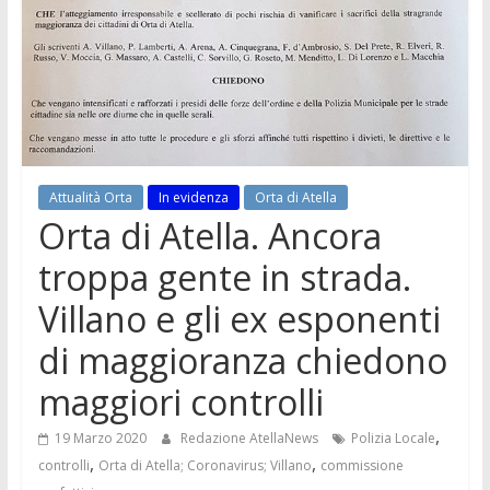
Attualità Orta
In evidenza
Orta di Atella
Orta di Atella. Ancora
troppa gente in strada.
Villano e gli ex esponenti
di maggioranza chiedono
maggiori controlli
,
19 Marzo 2020
Redazione AtellaNews
Polizia Locale
,
,
controlli
Orta di Atella; Coronavirus; Villano
commissione