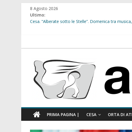
Salta
8 Agosto 2026
al
Ultimo:
contenuto
Cesa. “Alberate sotto le Stelle”. Domenica tra musica, 
Sant’Arpino. Offese sessiste, la Maggioranza replica: “
Cesa. Lavori in via Diaz: il Tribunale di Napoli Nord dà
Cesa. Al via le iscrizioni per i “Centri Estivi 2026” dedic
atellanews.it
Sant’Arpino. Consiglio comunale del 29 luglio, il gruppo
comunale”
PRIMA PAGINA |
CESA
ORTA DI AT