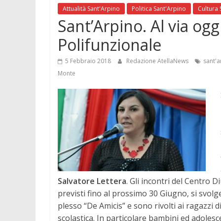
Attualità Sant'Arpino
Politica Sant'Arpino
Cultura 
Sant’Arpino. Al via ogg
Polifunzionale
5 Febbraio 2018
Redazione AtellaNews
sant'a
Monte
Salvatore Lettera
. Gli incontri del Centro 
previsti fino al prossimo 30 Giugno, si svolg
plesso “De Amicis” e sono rivolti ai ragazzi d
scolastica.
In particolare bambini ed adolescen