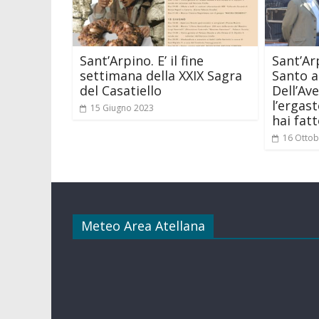
Sant’Arpino. E’ il fine
Sant’Ar
settimana della XXIX Sagra
Santo a
del Casatiello
Dell’Av
l’ergas
15 Giugno 2023
hai fatt
16 Ottob
Meteo Area Atellana