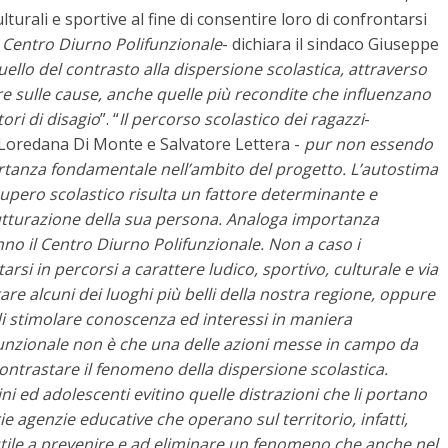
 culturali e sportive al fine di consentire loro di confrontarsi
l Centro Diurno Polifunzionale
- dichiara il sindaco Giuseppe
uello del contrasto alla dispersione scolastica, attraverso
re sulle cause, anche quelle più recondite che influenzano
ori di disagio
”. “
Il percorso scolastico dei ragazzi
-
 Loredana Di Monte e Salvatore Lettera -
pur non essendo
portanza fondamentale nell’ambito del progetto. L’autostima
upero scolastico risulta un fattore determinante e
trutturazione della sua persona. Analoga importanza
anno il Centro Diurno Polifunzionale. Non a caso i
si in percorsi a carattere ludico, sportivo, culturale e via
re alcuni dei luoghi più belli della nostra regione, oppure
 di stimolare conoscenza ed interessi in maniera
unzionale non è che una delle azioni messe in campo da
ntrastare il fenomeno della dispersione scolastica.
ed adolescenti evitino quelle distrazioni che li portano
ie agenzie educative che operano sul territorio, infatti,
tile a prevenire e ad eliminare un fenomeno che anche nel