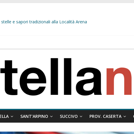
stelle e sapori tradizionali alla Località Arena
L’opposizione tocca il fondo: il gruppo misto si fa scudo dei prepotenti
 ragione al Comune e rigetta il ricorso del privato.
ati ai minori
 misto:”La verità dei fatti, le bugie hanno le gambe corte. Altro che pres
ELLA
SANT’ARPINO
SUCCIVO
PROV. CASERTA