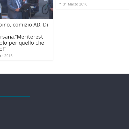
31 Marzo 2016
pino, comizio AD. Di
ersana:”Meriteresti
tolo per quello che
o!”
re 2018