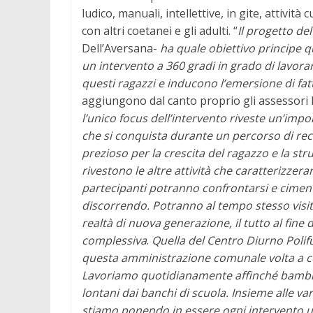
ludico, manuali, intellettive, in gite, attività
con altri coetanei e gli adulti. “
Il progetto de
Dell’Aversana-
ha quale obiettivo principe q
un intervento a 360 gradi in grado di lavora
questi ragazzi e inducono l’emersione di fatt
aggiungono dal canto proprio gli assessori
l’unico focus dell’intervento riveste un’im
che si conquista durante un percorso di rec
prezioso per la crescita del ragazzo e la s
rivestono le altre attività che caratterizzer
partecipanti potranno confrontarsi e cimentar
discorrendo. Potranno al tempo stesso visita
realtà di nuova generazione, il tutto al fine
complessiva
.
Quella del Centro Diurno Polif
questa amministrazione comunale volta a co
Lavoriamo quotidianamente affinché bambini 
lontani dai banchi di scuola. Insieme alle var
stiamo ponendo in essere ogni intervento u