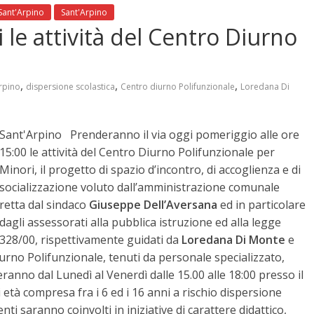
Sant'Arpino
Sant'Arpino
i le attività del Centro Diurno
,
,
,
rpino
dispersione scolastica
Centro diurno Polifunzionale
Loredana Di
Sant'Arpino Prenderanno il via oggi pomeriggio alle ore
15:00 le attività del Centro Diurno Polifunzionale per
Minori, il progetto di spazio d’incontro, di accoglienza e di
socializzazione voluto dall’amministrazione comunale
retta dal sindaco
Giuseppe Dell’Aversana
ed in particolare
dagli assessorati alla pubblica istruzione ed alla legge
328/00, rispettivamente guidati da
Loredana Di Monte
e
Diurno Polifunzionale, tenuti da personale specializzato,
eranno dal Lunedì al Venerdì dalle 15.00 alle 18:00 presso il
i età compresa fra i 6 ed i 16 anni a rischio dispersione
ti saranno coinvolti in iniziative di carattere didattico,