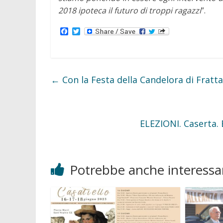
2018 ipoteca il futuro di troppi ragazzi
”.
F
T
a
w
c
i
e
t
b
t
o
e
o
r
←
Con la Festa della Candelora di Fratta
k
ELEZIONI. Caserta. 
Potrebbe anche interessar