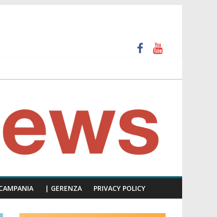
 e calpesta la dignità del consiglio”
unti insulti sessisti, parla il video del consiglio
CAMPANIA
| GERENZA
PRIVACY POLICY