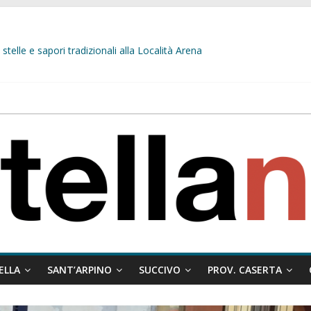
 misto:”La verità dei fatti, le bugie hanno le gambe corte. Altro che pres
stelle e sapori tradizionali alla Località Arena
L’opposizione tocca il fondo: il gruppo misto si fa scudo dei prepotenti
 ragione al Comune e rigetta il ricorso del privato.
ati ai minori
ELLA
SANT’ARPINO
SUCCIVO
PROV. CASERTA