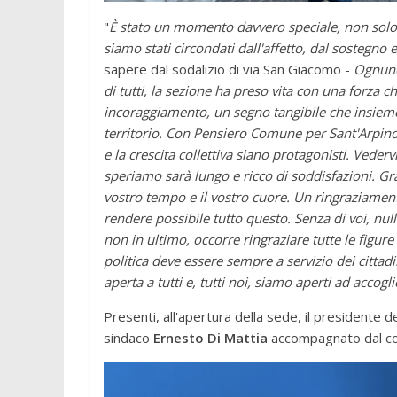
"
È stato un momento davvero speciale, non solo
siamo stati circondati dall'affetto, dal sostegno
sapere dal sodalizio di via San Giacomo -
Ognuno 
di tutti, la sezione ha preso vita con una forza c
incoraggiamento, un segno tangibile che insieme
territorio. Con Pensiero Comune per Sant'Arpino
e la crescita collettiva siano protagonisti. Veder
speriamo sarà lungo e ricco di soddisfazioni. Gra
vostro tempo e il vostro cuore. Un ringraziamen
rendere possibile tutto questo. Senza di voi, null
non in ultimo, occorre ringraziare tutte le figure i
politica deve essere sempre a servizio dei cittadi
aperta a tutti e, tutti noi, siamo aperti ad accogli
Presenti, all'apertura della sede, il presidente 
sindaco
Ernesto Di Mattia
accompagnato dal co