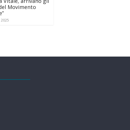
a Vitale, arrivano gli
 del Movimento
e”
o 2025