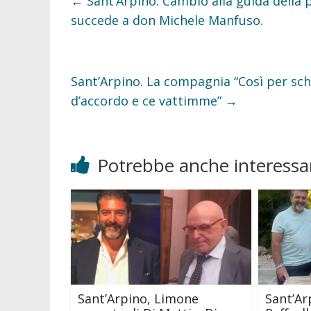
←
Sant’Arpino. Cambio alla guida della 
o
r
k
succede a don Michele Manfuso.
Sant’Arpino. La compagnia “Così per sch
d’accordo e ce vattimme”
→
Potrebbe anche interessar
Sant’Arpino, Limone
Sant’Ar