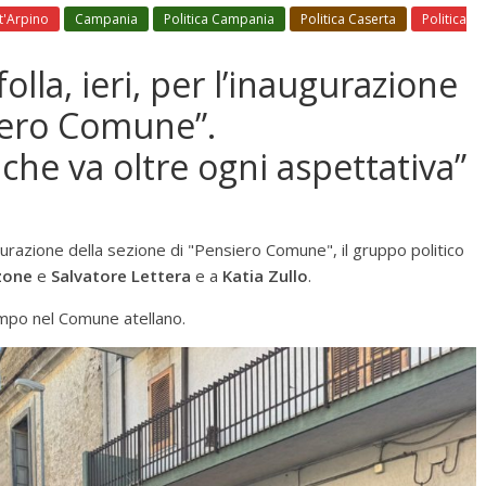
nt'Arpino
Campania
Politica Campania
Politica Caserta
Politica
olla, ieri, per l’inaugurazione
siero Comune”.
che va oltre ogni aspettativa”
ugurazione della sezione di "Pensiero Comune", il gruppo politico
zone
e
Salvatore Lettera
e a
Katia Zullo
.
mpo nel Comune atellano.