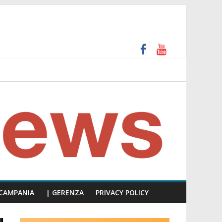
unti insulti sessisti, parla il video del consiglio
 e calpesta la dignità del consiglio”
CAMPANIA
| GERENZA
PRIVACY POLICY