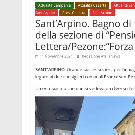
Attualità Campania
Attualità Caserta
Attualità Sa
Sant'Arpino
Prov. Caserta
Sant'Arpino
Sant’Arpino. Bagno di f
della sezione di “Pen
Lettera/Pezone:”Forza 
11 Novembre 2024
Redazione AtellaNews
SANT'ARPINO
. Grande successo, ieri, per l'ina
legato ai due consiglieri comunali
Francesco Pe
Un entusiasmo che non si vedeva da diverso te