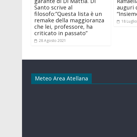
garante di Di Mattia. Di
Raffaell
Santo scrive al
auguri
filosofo:”Questa lista è un
“Insiem
remake della maggioranza
18 Lugli
che lei, professore, ha
criticato in passato”
28 Agosto 2021
Meteo Area Atellana