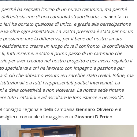
 perché ha segnato l'inizio di un nuovo cammino, ma perché
 e dall'entusiasmo di una comunità straordinaria.
- hanno fatto
ieri ha portato qualcosa di unico, e grazie alla partecipazione
he va oltre ogni aspettativa. La vostra presenza è stata per noi un
 possiamo fare la differenza, per il bene del nostro amato
 desideriamo creare un luogo dove il confronto, la condivisione
vi lì, tutti insieme, è stato il primo passo di un cammino che
zie per aver creduto nel nostro progetto e per averci regalato il
to speciale va a chi ha lavorato con impegno e passione per
a di ciò che abbiamo vissuto ieri sarebbe stato realtà. Infine, ma
stituzionali e a tutti i rappresentati politici intervenuti. La
ni e della collettività e non viceversa. La nostra sede rimane
ere tutti i cittadini e ad ascoltare le loro istanze e necessità
".
del consiglio regionale della Campania
Gennaro Oliviero
e il
nsigliere comunale di maggioranza
Giovanni D'Errico
.