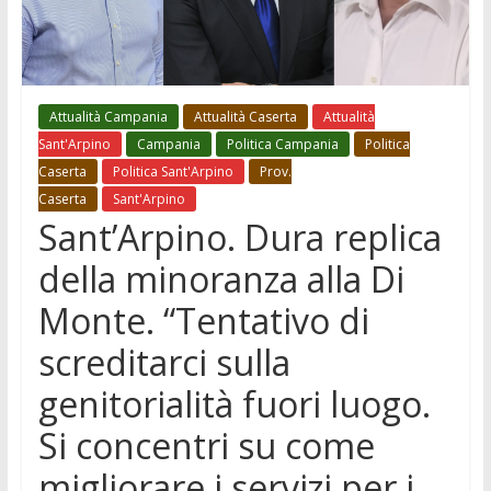
Attualità Campania
Attualità Caserta
Attualità
Sant'Arpino
Campania
Politica Campania
Politica
Caserta
Politica Sant'Arpino
Prov.
Caserta
Sant'Arpino
Sant’Arpino. Dura replica
della minoranza alla Di
Monte. “Tentativo di
screditarci sulla
genitorialità fuori luogo.
Si concentri su come
migliorare i servizi per i