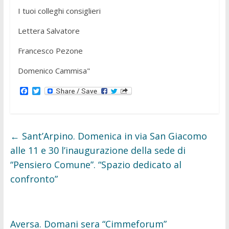
I tuoi colleghi consiglieri
Lettera Salvatore
Francesco Pezone
Domenico Cammisa"
F
T
a
w
c
i
e
t
b
t
o
e
←
Sant’Arpino. Domenica in via San Giacomo
o
r
k
alle 11 e 30 l’inaugurazione della sede di
“Pensiero Comune”. “Spazio dedicato al
confronto”
Aversa. Domani sera “Cimmeforum”