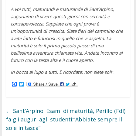
A voi tutti, maturandi e maturande di Sant’Arpino,
auguriamo di vivere questi giorni con serenità e
consapevolezza. Sappiate che ogni prova è
un’opportunità di crescita. Siate fieri del cammino che
avete fatto e fiduciosi in quello che vi aspetta. La
maturità è solo il primo piccolo passo di una
bellissima avventura chiamata vita. Andate incontro al
futuro con la testa alta e il cuore aperto.
In bocca al lupo a tutti. E ricordate: non siete soli
".
F
T
a
w
c
i
e
t
b
t
o
e
←
Sant’Arpino. Esami di maturità, Perillo (FdI)
o
r
k
fa gli auguri agli studenti:”Abbiate sempre il
sole in tasca”