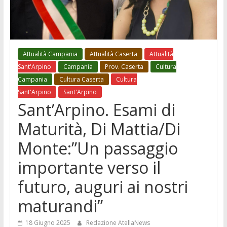
Attualità Campania
Attualità Caserta
Attualità
Sant'Arpino
Campania
Prov. Caserta
Cultura
Campania
Cultura Caserta
Cultura
Sant'Arpino
Sant'Arpino
Sant’Arpino. Esami di
Maturità, Di Mattia/Di
Monte:”Un passaggio
importante verso il
futuro, auguri ai nostri
maturandi”
18 Giugno 2025
Redazione AtellaNews