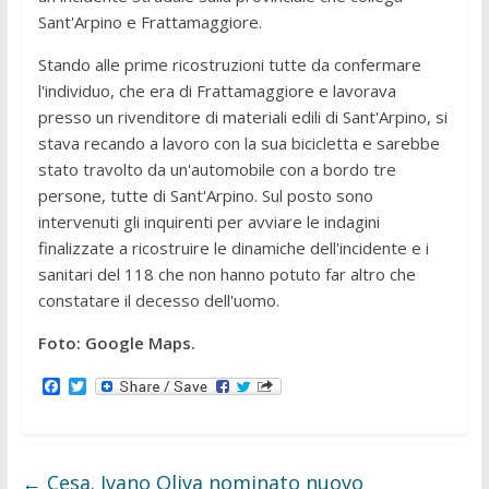
Sant'Arpino e Frattamaggiore.
Stando alle prime ricostruzioni tutte da confermare
l'individuo, che era di Frattamaggiore e lavorava
presso un rivenditore di materiali edili di Sant'Arpino, si
stava recando a lavoro con la sua bicicletta e sarebbe
stato travolto da un'automobile con a bordo tre
persone, tutte di Sant'Arpino. Sul posto sono
intervenuti gli inquirenti per avviare le indagini
finalizzate a ricostruire le dinamiche dell'incidente e i
sanitari del 118 che non hanno potuto far altro che
constatare il decesso dell'uomo.
Foto: Google Maps.
F
T
a
w
c
i
e
t
b
t
o
e
←
Cesa. Ivano Oliva nominato nuovo