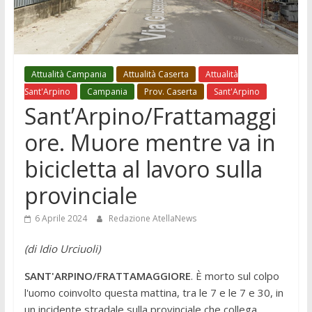
Attualità Campania
Attualità Caserta
Attualità
Sant'Arpino
Campania
Prov. Caserta
Sant'Arpino
Sant’Arpino/Frattamaggi
ore. Muore mentre va in
bicicletta al lavoro sulla
provinciale
6 Aprile 2024
Redazione AtellaNews
(di Idio Urciuoli)
SANT'ARPINO/FRATTAMAGGIORE
. È morto sul colpo
l'uomo coinvolto questa mattina, tra le 7 e le 7 e 30, in
un incidente stradale sulla provinciale che collega