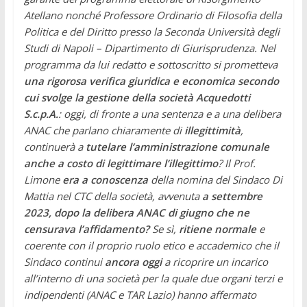
Atellano nonché Professore Ordinario di Filosofia della
Politica e del Diritto presso la Seconda Università degli
Studi di Napoli – Dipartimento di Giurisprudenza. Nel
programma da lui redatto e sottoscritto si prometteva
una rigorosa verifica giuridica e economica secondo
cui svolge la gestione della società Acquedotti
S.c.p.A.
: oggi, di fronte a una sentenza e a una delibera
ANAC che parlano chiaramente di
illegittimità
,
continuerà a
tutelare l’amministrazione comunale
anche a costo di legittimare l’illegittimo
? Il Prof.
Limone
era a conoscenza
della nomina del Sindaco Di
Mattia nel CTC della società, avvenuta
a settembre
2023, dopo la delibera ANAC di giugno che ne
censurava l’affidamento?
Se sì,
ritiene normale
e
coerente con il proprio ruolo etico e accademico che il
Sindaco continui
ancora oggi
a ricoprire un incarico
all’interno di una società per la quale due organi terzi e
indipendenti (ANAC e TAR Lazio) hanno affermato