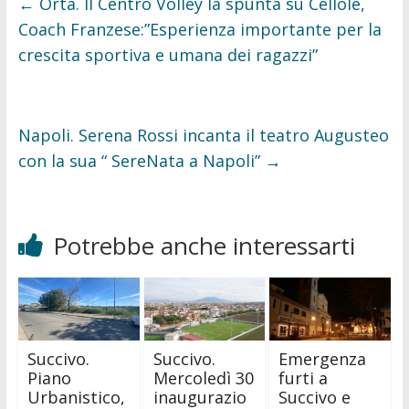
←
Orta. Il Centro Volley la spunta su Cellole,
o
r
k
Coach Franzese:”Esperienza importante per la
crescita sportiva e umana dei ragazzi”
Napoli. Serena Rossi incanta il teatro Augusteo
con la sua “ SereNata a Napoli”
→
Potrebbe anche interessarti
Succivo.
Succivo.
Emergenza
Piano
Mercoledì 30
furti a
Urbanistico,
inaugurazio
Succivo e