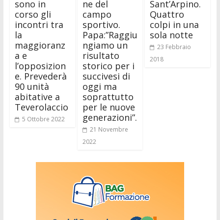
sono in
ne del
Sant’Arpino.
corso gli
campo
Quattro
incontri tra
sportivo.
colpi in una
la
Papa:”Raggiu
sola notte
maggioranz
ngiamo un
23 Febbraio
a e
risultato
2018
l’opposizion
storico per i
e. Prevederà
succivesi di
90 unità
oggi ma
abitative a
soprattutto
Teverolaccio
per le nuove
generazioni”.
5 Ottobre 2022
21 Novembre
2022