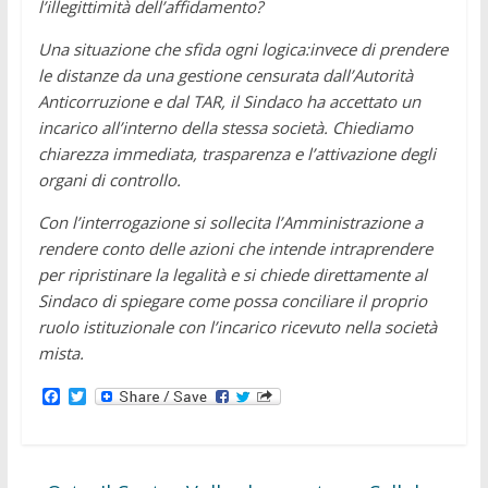
l’illegittimità dell’affidamento?
Una situazione che sfida ogni logica:invece di prendere
le distanze da una gestione censurata dall’Autorità
Anticorruzione e dal TAR, il Sindaco ha accettato un
incarico all’interno della stessa società. Chiediamo
chiarezza immediata, trasparenza e l’attivazione degli
organi di controllo.
Con l’interrogazione si sollecita l’Amministrazione a
rendere conto delle azioni che intende intraprendere
per ripristinare la legalità e si chiede direttamente al
Sindaco di spiegare come possa conciliare il proprio
ruolo istituzionale con l’incarico ricevuto nella società
mista.
F
T
a
w
c
i
e
t
b
t
o
e