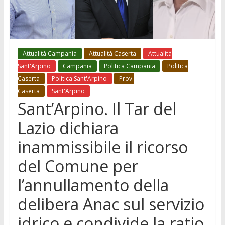
Attualità Campania
Attualità Caserta
Attualità
Sant'Arpino
Campania
Politica Campania
Politica
Caserta
Politica Sant'Arpino
Prov.
Caserta
Sant'Arpino
Sant’Arpino. Il Tar del
Lazio dichiara
inammissibile il ricorso
del Comune per
l’annullamento della
delibera Anac sul servizio
idrico e condivide la ratio