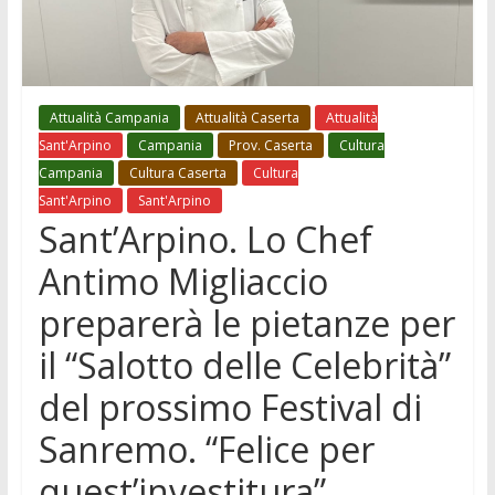
Attualità Campania
Attualità Caserta
Attualità
Sant'Arpino
Campania
Prov. Caserta
Cultura
Campania
Cultura Caserta
Cultura
Sant'Arpino
Sant'Arpino
Sant’Arpino. Lo Chef
Antimo Migliaccio
preparerà le pietanze per
il “Salotto delle Celebrità”
del prossimo Festival di
Sanremo. “Felice per
quest’investitura”