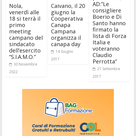
AD:”Le
Nola,
Caivano, il 20
consigliere
venerdì alle
giugno la
Boerio e Di
18 si terrà il
Cooperativa
Santo hanno
primo
Canapa
firmato la
meeting
Campana
lista di Forza
campano del
organizza il
Italia e
sindacato
canapa day
voteranno
dell’esercito
14 Giugno
Claudio
“S.I.A.M.O.”
2017
Perrotta”
30 Novembre
21 Settembre
2022
2017