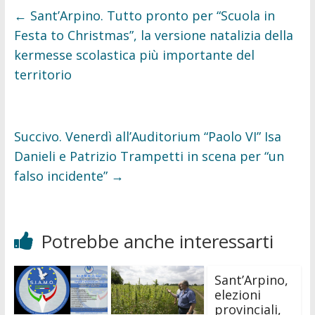
o
e
←
Sant’Arpino. Tutto pronto per “Scuola in
o
r
k
Festa to Christmas”, la versione natalizia della
kermesse scolastica più importante del
territorio
Succivo. Venerdì all’Auditorium “Paolo VI” Isa
Danieli e Patrizio Trampetti in scena per “un
falso incidente”
→
Potrebbe anche interessarti
Sant’Arpino,
elezioni
provinciali,