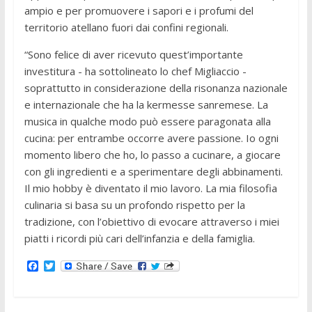
ampio e per promuovere i sapori e i profumi del
territorio atellano fuori dai confini regionali.
“Sono felice di aver ricevuto quest’importante
investitura - ha sottolineato lo chef Migliaccio -
soprattutto in considerazione della risonanza nazionale
e internazionale che ha la kermesse sanremese. La
musica in qualche modo può essere paragonata alla
cucina: per entrambe occorre avere passione. Io ogni
momento libero che ho, lo passo a cucinare, a giocare
con gli ingredienti e a sperimentare degli abbinamenti.
Il mio hobby è diventato il mio lavoro. La mia filosofia
culinaria si basa su un profondo rispetto per la
tradizione, con l’obiettivo di evocare attraverso i miei
piatti i ricordi più cari dell’infanzia e della famiglia.
F
T
a
w
c
i
e
t
b
t