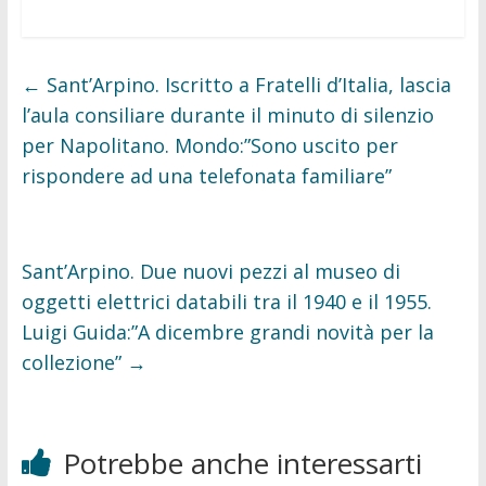
a
w
c
i
e
t
b
t
o
e
←
Sant’Arpino. Iscritto a Fratelli d’Italia, lascia
o
r
k
l’aula consiliare durante il minuto di silenzio
per Napolitano. Mondo:”Sono uscito per
rispondere ad una telefonata familiare”
Sant’Arpino. Due nuovi pezzi al museo di
oggetti elettrici databili tra il 1940 e il 1955.
Luigi Guida:”A dicembre grandi novità per la
collezione”
→
Potrebbe anche interessarti