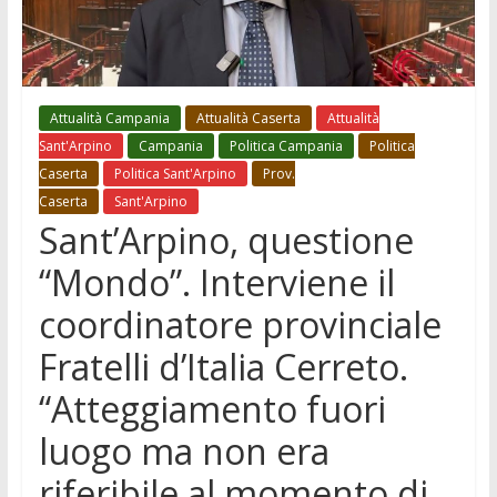
Attualità Campania
Attualità Caserta
Attualità
Sant'Arpino
Campania
Politica Campania
Politica
Caserta
Politica Sant'Arpino
Prov.
Caserta
Sant'Arpino
Sant’Arpino, questione
“Mondo”. Interviene il
coordinatore provinciale
Fratelli d’Italia Cerreto.
“Atteggiamento fuori
luogo ma non era
riferibile al momento di