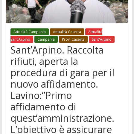
Attualità Campania
Attualità Caserta
Attualità
Sant'Arpino
Campania
Prov. Caserta
Sant'Arpino
Sant’Arpino. Raccolta
rifiuti, aperta la
procedura di gara per il
nuovo affidamento.
Lavino:”Primo
affidamento di
quest’amministrazione.
L’obiettivo è assicurare