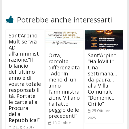
Potrebbe anche interessarti
Sant’Arpino,
Multiservizi,
AD
all’amminist
Orta,
Sant’Arpino.
razione:”Il
raccolta
“HalloVILL” .
bilancio
differenziata
Una
dell’ultimo
. Ado:”In
settimana…
anno è di
meno di un
da paura…
vostra totale
anno
alla Villa
responsabili
l’amministra
Comunale
tà. Portate
zione Villano
“Domenico
le carte alla
ha fatto
Cirillo”
Procura
peggio delle
25 Ottobre
della
precedenti”
2025
Repubblica!”
13 Ottobre
2 Luglio 2017