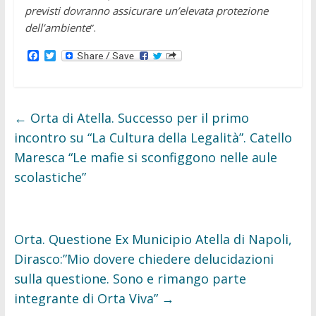
previsti dovranno assicurare un’elevata protezione
dell’ambiente
”.
F
T
a
w
c
i
e
t
b
t
o
e
←
Orta di Atella. Successo per il primo
o
r
k
incontro su “La Cultura della Legalità”. Catello
Maresca “Le mafie si sconfiggono nelle aule
scolastiche”
Orta. Questione Ex Municipio Atella di Napoli,
Dirasco:”Mio dovere chiedere delucidazioni
sulla questione. Sono e rimango parte
integrante di Orta Viva”
→