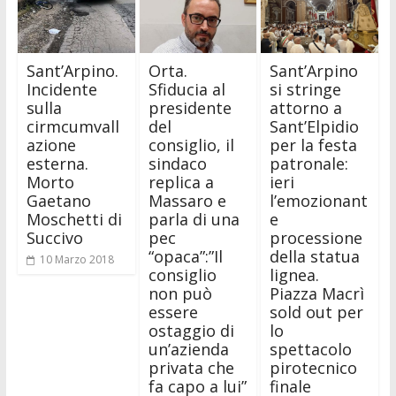
Sant’Arpino.
Orta.
Sant’Arpino
Incidente
Sfiducia al
si stringe
sulla
presidente
attorno a
cirmcumvall
del
Sant’Elpidio
azione
consiglio, il
per la festa
esterna.
sindaco
patronale:
Morto
replica a
ieri
Gaetano
Massaro e
l’emozionant
Moschetti di
parla di una
e
Succivo
pec
processione
“opaca”:”Il
della statua
10 Marzo 2018
consiglio
lignea.
non può
Piazza Macrì
essere
sold out per
ostaggio di
lo
un’azienda
spettacolo
privata che
pirotecnico
fa capo a lui”
finale