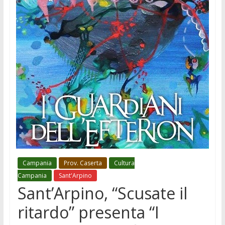
Campania
Prov. Caserta
Cultura
Campania
Sant'Arpino
Sant’Arpino, “Scusate il
ritardo” presenta “I