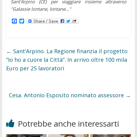
Sant'Arpino (CE) per viaggiare insieme attraverso
"Galassie lontane, lontane..."
F
T
a
w
c
i
e
t
b
t
o
e
o
r
←
Sant’Arpino. La Regione finanzia il progetto
k
“Io ho a cuore la Città”. In arrivo oltre 100 mila
Euro per 25 lavoratori
Cesa. Antonio Esposito nominato assessore
→
Potrebbe anche interessarti