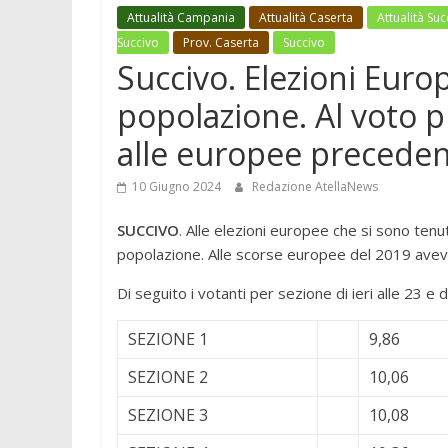
Attualità Campania
Attualità Caserta
Attualità Suc
Succivo
Prov. Caserta
Succivo
Succivo. Elezioni Europ
popolazione. Al voto p
alle europee preceden
10 Giugno 2024
Redazione AtellaNews
SUCCIVO
. Alle elezioni europee che si sono tenu
popolazione. Alle scorse europee del 2019 avev
Di seguito i votanti per sezione di ieri alle 23 e di
SEZIONE 1
9,86
SEZIONE 2
10,06
SEZIONE 3
10,08