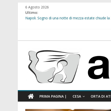
Salta
6 Agosto 2026
al
Ultimo:
contenuto
Napoli. Sogno di una notte di mezza estate chiude la 
Cesa. “Alberate sotto le Stelle”. Domenica tra musica, 
Calcio a 5. Nasce l’ASD Cesa
Succivo. Festival dello Sport, la “lezione di stile” del 
atellanews.it
Sant’Arpino. Sicurezza urbana: al via l’installazione 
PRIMA PAGINA |
CESA
ORTA DI AT