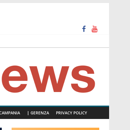
più facile scappare, siate presenti!”
a precisa ai cittadini che ce lo chiedono da tempo”
CAMPANIA
| GERENZA
PRIVACY POLICY