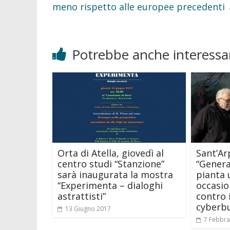
meno rispetto alle europee precedenti
Potrebbe anche interessar
Orta di Atella, giovedì al
Sant’Ar
centro studi “Stanzione”
“Genera
sarà inaugurata la mostra
pianta 
“Experimenta – dialoghi
occasio
astrattisti”
contro i
cyberb
13 Giugno 2017
7 Febbra