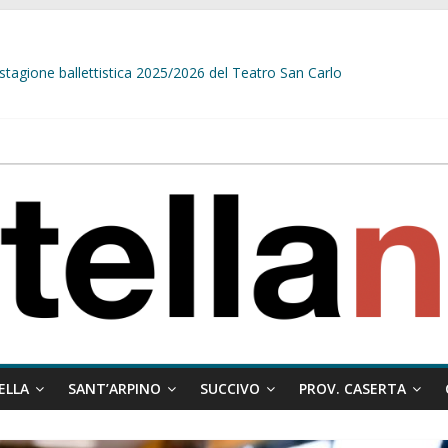
stagione ballettistica 2025/2026 del Teatro San Carlo
stelle e sapori tradizionali alla Località Arena
sindaco Papa e il messaggio ai giovani:”Nelle situazioni difficile, dove è 
delle prime telecamere di videosorveglianza. Belardo:”Diamo una rispost
ELLA
SANT’ARPINO
SUCCIVO
PROV. CASERTA