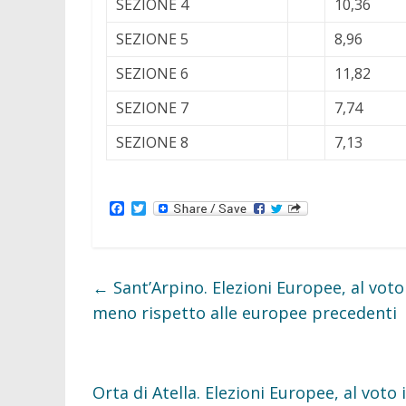
SEZIONE 4
10,36
SEZIONE 5
8,96
SEZIONE 6
11,82
SEZIONE 7
7,74
SEZIONE 8
7,13
F
T
a
w
c
i
e
t
b
t
o
e
←
Sant’Arpino. Elezioni Europee, al voto 
o
r
k
meno rispetto alle europee precedenti
Orta di Atella. Elezioni Europee, al voto