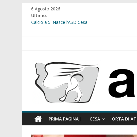
Salta
6 Agosto 2026
al
Ultimo:
contenuto
Calcio a 5. Nasce l’ASD Cesa
Cesa. Lavori in via Diaz: il Tribunale di Napoli Nord dà
Cesa. Al via le iscrizioni per i “Centri Estivi 2026” dedic
Sant’Arpino. Consiglio comunale del 29 luglio, il gruppo
atellanews.it
comunale”
Cesa. “Alberate sotto le Stelle”. Domenica tra musica, 
PRIMA PAGINA |
CESA
ORTA DI AT