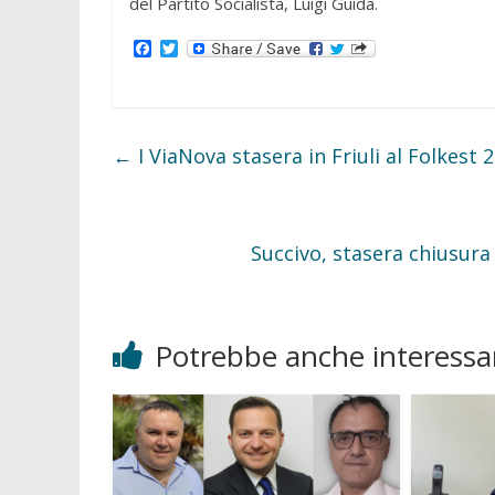
del Partito Socialista, Luigi Guida.
F
T
a
w
c
i
e
t
b
t
o
e
o
r
←
I ViaNova stasera in Friuli al Folkest 
k
Succivo, stasera chiusura 
Potrebbe anche interessar