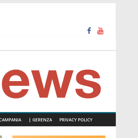
unti insulti sessisti, parla il video del consiglio
CAMPANIA
| GERENZA
PRIVACY POLICY