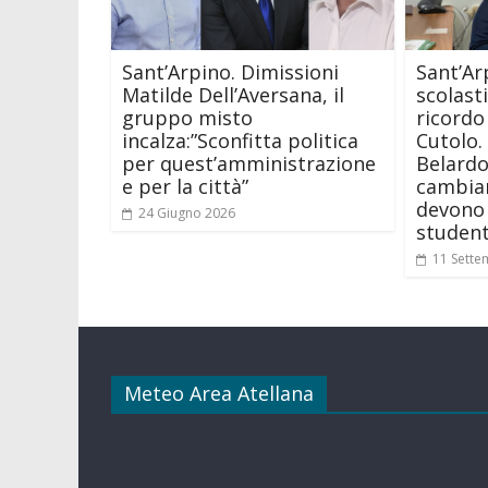
Sant’Arpino. Dimissioni
Sant’Ar
Matilde Dell’Aversana, il
scolasti
gruppo misto
ricordo
incalza:”Sconfitta politica
Cutolo.
per quest’amministrazione
Belardo
e per la città”
cambiam
devono 
24 Giugno 2026
student
11 Sette
Meteo Area Atellana