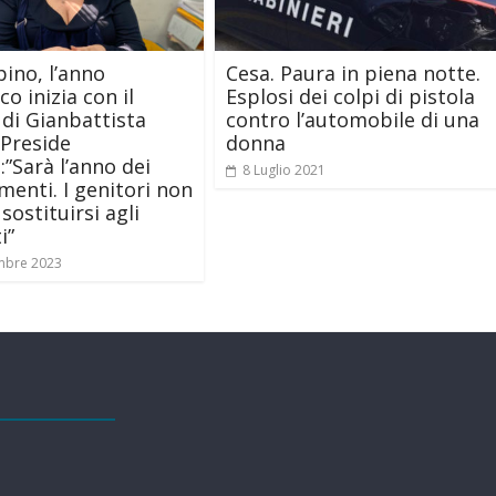
pino, l’anno
Cesa. Paura in piena notte.
co inizia con il
Esplosi dei colpi di pistola
 di Gianbattista
contro l’automobile di una
 Preside
donna
:”Sarà l’anno dei
8 Luglio 2021
enti. I genitori non
sostituirsi agli
i”
mbre 2023