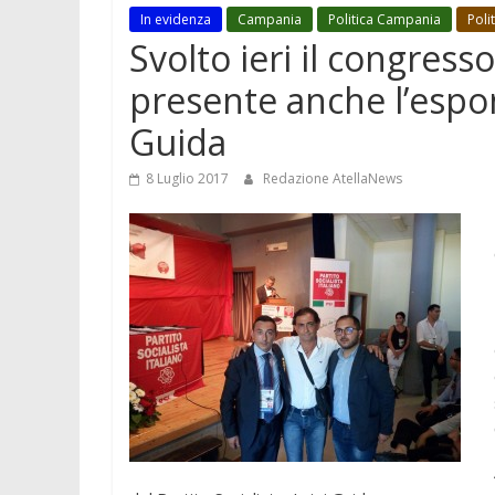
In evidenza
Campania
Politica Campania
Poli
Svolto ieri il congresso
presente anche l’espo
Guida
8 Luglio 2017
Redazione AtellaNews