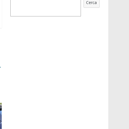
Cerca
→