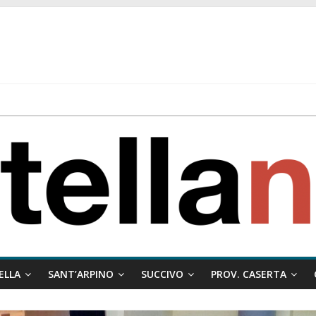
 ragione al Comune e rigetta il ricorso del privato.
ati ai minori
 misto:”La verità dei fatti, le bugie hanno le gambe corte. Altro che pres
stelle e sapori tradizionali alla Località Arena
ELLA
SANT’ARPINO
SUCCIVO
PROV. CASERTA