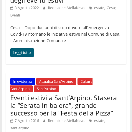
,
3 Agosto 2022
Redazione AtellaNews
estate
Cesa;
Eventi
Cesa Dopo due anni di stop dovuto all’emergenza
Covid-19 ritornano le iniziative estive nel Comune di Cesa.
L’Amministrazione Comunale
Leggi tutto
In evidenza
Attualità Sant'Arpino
Cultura
Sant'Arpino
Sant'Arpino
Eventi estivi a Sant’Arpino. Stasera
la “Serata in balera”, grande
successo per la “Festa della Pizza”
,
7 Agosto 2016
Redazione AtellaNews
estate
sant'arpino