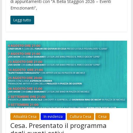
di appuntamenti con “A Bella Staggion 2026 – Eventi
Emozionanti”,
Leggi tutto
Attualità Cesa
In evidenza
Cultura Cesa
Cesa
Cesa. Presentato il programma
degli eventi estivi