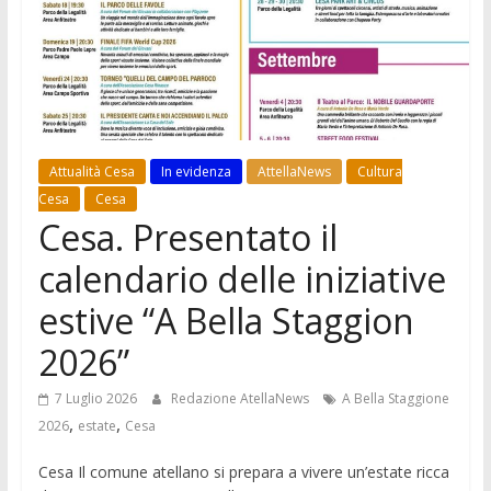
Attualità Cesa
In evidenza
AttellaNews
Cultura
Cesa
Cesa
Cesa. Presentato il
calendario delle iniziative
estive “A Bella Staggion
2026”
7 Luglio 2026
Redazione AtellaNews
A Bella Staggione
,
,
2026
estate
Cesa
Cesa Il comune atellano si prepara a vivere un’estate ricca