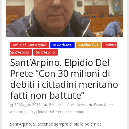
Attualità Sant'Arpino
In evidenza
AttellaNews
Politica
Sant'Arpino
Sant'Arpino
Sant’Arpino. Elpidio Del
Prete “Con 30 milioni di
debiti i cittadini meritano
fatti non battute”
30 Maggio 2026
Redazione AtellaNews
Esposizione
,
,
,
debitoria
OSL
Elpidio Del Prete
sant'arpino
Sant’Arpino. Si accende sempre di più la polemica