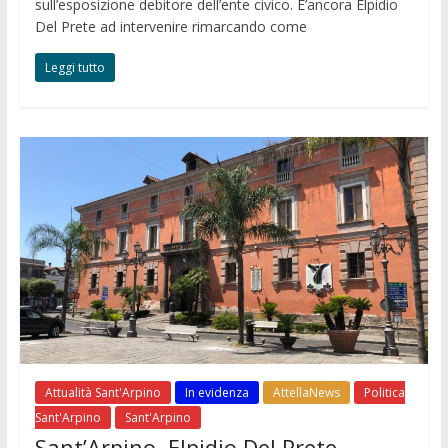
sull’esposizione debitore dell’ente civico. E’ancora Elpidio
Del Prete ad intervenire rimarcando come
Leggi tutto
Attualità Sant'Arpino
In evidenza
AttellaNews
Politica
Sant'Arpino
Sant'Arpino
Sant’Arpino. Elpidio Del Prete