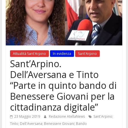
Attualità Sant'Arpino
In evidenza
Sant'Arpino
Sant’Arpino.
Dell’Aversana e Tinto
“Parte in quinto bando di
Benessere Giovani per la
cittadinanza digitale”
23 Maggio 2019
Redazione AtellaNews
Sant'Arpino;
Tinto; Dell'Aversana; Benessere Giovani; Bando