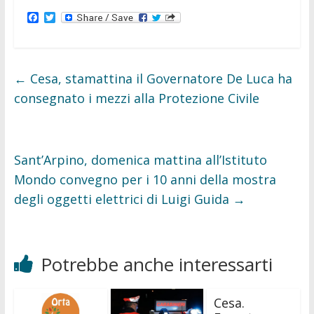
F
T
a
w
c
i
e
t
b
t
o
e
←
Cesa, stamattina il Governatore De Luca ha
o
r
k
consegnato i mezzi alla Protezione Civile
Sant’Arpino, domenica mattina all’Istituto
Mondo convegno per i 10 anni della mostra
degli oggetti elettrici di Luigi Guida
→
Potrebbe anche interessarti
Cesa.