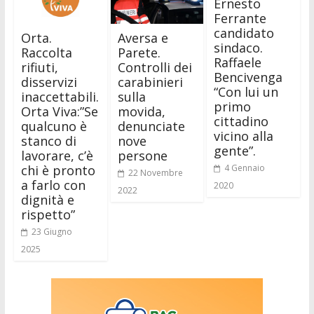
Ernesto
Ferrante
candidato
Orta.
Aversa e
sindaco.
Raccolta
Parete.
Raffaele
rifiuti,
Controlli dei
Bencivenga
disservizi
carabinieri
“Con lui un
inaccettabili.
sulla
primo
Orta Viva:”Se
movida,
cittadino
qualcuno è
denunciate
vicino alla
stanco di
nove
gente”.
lavorare, c’è
persone
chi è pronto
4 Gennaio
22 Novembre
a farlo con
2020
2022
dignità e
rispetto”
23 Giugno
2025