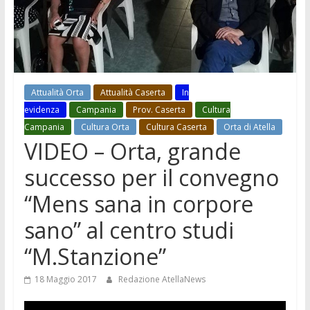
Attualità Orta
Attualità Caserta
In
evidenza
Campania
Prov. Caserta
Cultura
Campania
Cultura Orta
Cultura Caserta
Orta di Atella
VIDEO – Orta, grande
successo per il convegno
“Mens sana in corpore
sano” al centro studi
“M.Stanzione”
18 Maggio 2017
Redazione AtellaNews