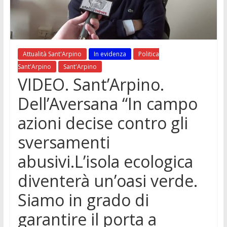
Attualità Sant'Arpino
In evidenza
Politica
Sant'Arpino
Sant'Arpino
VIDEO. Sant’Arpino.
Dell’Aversana “In campo
azioni decise contro gli
sversamenti
abusivi.L’isola ecologica
diventerà un’oasi verde.
Siamo in grado di
garantire il porta a