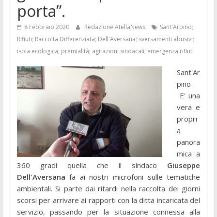
porta”.
8 Febbraio 2020
Redazione AtellaNews
Sant'Arpino;
Rifiuti; Raccolta Differenziata; Dell'Aversana; sversamenti abusivi;
isola ecologica; premialità; agitazioni sindacali; emergenza rifiuti
Sant'Ar
pino
E' una
vera e
propri
a
panora
mica a
360 gradi quella che il sindaco
Giuseppe
Dell'Aversana
fa ai nostri microfoni sulle tematiche
ambientali. Si parte dai ritardi nella raccolta dei giorni
scorsi per arrivare ai rapporti con la ditta incaricata del
servizio, passando per la situazione connessa alla