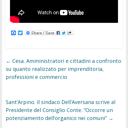
F
T
a
w
c
i
e
t
b
t
o
e
o
r
←
Cesa. Amministratori e cittadini a confronto
k
su quanto realizzato per imprenditoria,
professioni e commercio
Sant’Arpino. Il sindaco Dell’Aversana scrive al
Presidente del Consiglio Conte. “Occorre un
potenziamento dell’organico nei comuni”
→