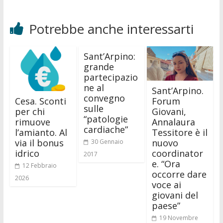
Potrebbe anche interessarti
Sant’Arpino:
grande
partecipazio
ne al
Sant’Arpino.
convegno
Cesa. Sconti
Forum
sulle
per chi
Giovani,
“patologie
rimuove
Annalaura
cardiache”
l’amianto. Al
Tessitore è il
via il bonus
nuovo
30 Gennaio
idrico
coordinator
2017
e. “Ora
12 Febbraio
occorre dare
2026
voce ai
giovani del
paese”
19 Novembre